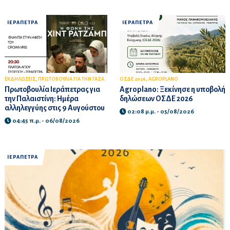
ΙΕΡΑΠΕΤΡΑ
ΙΕΡΑΠΕΤΡΑ
,
,
ΕΚΔΗΛΩΣΕΙΣ
ΠΡΩΤΟΒΟΥΛΙΑ ΓΙΑ ΤΗΝ ΓΑΖΑ
ΟΣΔΕ 2026
AGROPLANO
Πρωτοβουλία Ιεράπετρας για
Agroplano: Ξεκίνησε η υποβολή
την Παλαιστίνη: Ημέρα
δηλώσεων ΟΣΔΕ 2026
αλληλεγγύης στις 9 Αυγούστου
02:08 μ.μ. - 05/08/2026
04:45 π.μ. - 06/08/2026
ΙΕΡΑΠΕΤΡΑ