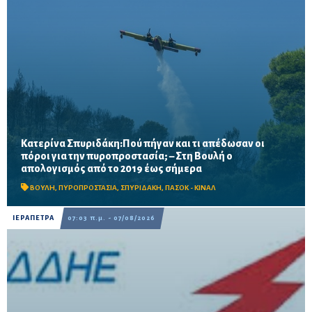
Κατερίνα Σπυριδάκη:Πού πήγαν και τι απέδωσαν οι
πόροι για την πυροπροστασία; – Στη Βουλή ο
Το ΠΑΣΟΚ ζητά πλήρη απολογισμό των χρηματοδοτήσεων από
απολογισμός από το 2019 έως σήμερα
το 2019, στοιχεία για τα προγράμματα «ΑΙΓΙΣ» και AntiNero,
καθώς και απαντήσεις για προσωπικό, οχήματα, ε...
ΒΟΥΛΗ
,
ΠΥΡΟΠΡΟΣΤΑΣΙΑ
,
ΣΠΥΡΙΔΑΚΗ
,
ΠΑΣΟΚ - ΚΙΝΑΛ
ΙΕΡΑΠΕΤΡΑ
07:03 π.μ. - 07/08/2026