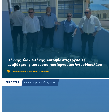
Γιάννης Πλακιωτάκης: Αυτοψία στις εργασίες
Οι παρεμβάσεις του προγράμματος «Μαριέττα Γιαννάκου»
αναβάθμισης του 2ου και 3ου Γυμνασίου Αγίου Νικολάου
αναμένεται να ολοκληρωθούν πριν από τη νέα σχολική χρονιά –
Προβλέπονται ανακαινίσεις αιθουσών, αύλειων και...
ΠΛΑΚΙΩΤΑΚΗΣ
,
ΛΑΣΙΘΙ
,
ΣΧΟΛΕΙΑ
ΙΕΡΑΠΕΤΡΑ
07:09 π.μ. - 07/08/2026