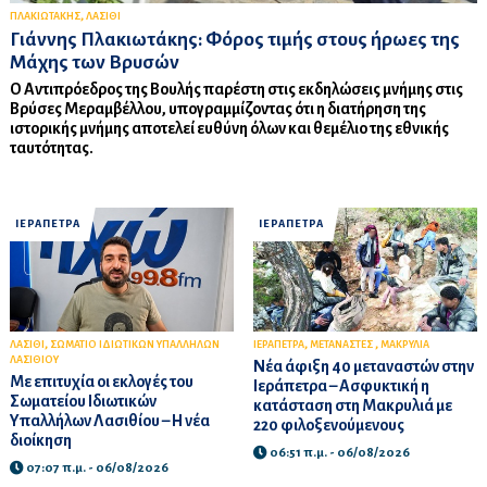
,
ΠΛΑΚΙΩΤΑΚΗΣ
ΛΑΣΙΘΙ
Γιάννης Πλακιωτάκης: Φόρος τιμής στους ήρωες της
Μάχης των Βρυσών
Ο Αντιπρόεδρος της Βουλής παρέστη στις εκδηλώσεις μνήμης στις
Βρύσες Μεραμβέλλου, υπογραμμίζοντας ότι η διατήρηση της
ιστορικής μνήμης αποτελεί ευθύνη όλων και θεμέλιο της εθνικής
ταυτότητας.
ΙΕΡΑΠΕΤΡΑ
ΙΕΡΑΠΕΤΡΑ
,
,
,
ΛΑΣΙΘΙ
ΣΩΜΑΤΙΟ ΙΔΙΩΤΙΚΩΝ ΥΠΑΛΛΗΛΩΝ
ΙΕΡΑΠΕΤΡΑ
ΜΕΤΑΝΑΣΤΕΣ
ΜΑΚΡΥΛΙΑ
ΛΑΣΙΘΙΟΥ
Νέα άφιξη 40 μεταναστών στην
Με επιτυχία οι εκλογές του
Ιεράπετρα – Ασφυκτική η
Σωματείου Ιδιωτικών
κατάσταση στη Μακρυλιά με
Υπαλλήλων Λασιθίου – Η νέα
220 φιλοξενούμενους
διοίκηση
06:51 π.μ. - 06/08/2026
07:07 π.μ. - 06/08/2026