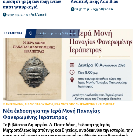
άμεση στήριξη των πληγέντων
Αναπτυξιακής Λασιθίου
από την πυρκαγιά
11:51 π.μ. - 03/08/2026
03:53 μ.μ. - 03/08/2026
ΙΕΡΑΠΕΤΡΑ
11:40 π.μ. - 03/08/2026
,
,
ΦΑΝΕΡΩΜΕΝΗ
ΒΙΒΛΙΟΠΑΡΟΥΣΙΑΣΗ
ΙΕΡΑ ΜΗΤΡΟΠΟΛΗ ΙΕΡΑΠΥΤΝΗΣ ΚΑΙ ΣΗΤΕΙΑΣ
Νέα έκδοση για την Ιερά Μονή Παναγίας
Φανερωμένης Ιεράπετρας
Το βιβλίο του Δημητρίου Λ. Παπαδάκη, έκδοση της Ιεράς
Μητροπόλεως Ιεραπύτνης και Σητείας, αναδεικνύει την ιστορία, την
πνευματική πορεία και την προσφορά της Μονής στην Ανατολική