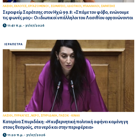
,
,
,
,
,
,
ΛΑΣΙΘΙ
ΕΚΛΟΓΕΣ
ΕΡΓΑΖΟΜΕΝΟΙ
ΣΩΜΑΤΕΙΟ
ΙΔΙΩΤΙΚΟΙ
ΥΠΑΛΛΗΛΟΙ
ΣΑΡΑΤΣΗΣ
Σεραφείμ Σαράτσης στον Ηχώ 99.8: «Σπάμε τον φόβο, ενώνουμε
τις φωνές μας»: Οι ιδιωτικοί υπάλληλοι του Λασιθίου οργανώνονται
11:41 π.μ. - 31/07/2026
ΙΕΡΑΠΕΤΡΑ
,
,
,
,
ΛΑΣΙΘΙ
ΠΥΡΚΑΓΙΕΣ
ΝΕΡΟ
ΣΠΥΡΙΔΑΚΗ
ΠΑΣΟΚ - ΚΙΝΑΛ
Κατερίνα Σπυριδάκη: «Η κυβερνητική πολιτική αφήνει καμένη γη
στους θεσμούς, στο νερό και στην περιφέρεια»
11:20 π.μ. - 31/07/2026