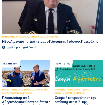
,
,
ΠΑΤΕΡΑΚΗΣ
ΛΙΜΕΝΑΡΧΗΣ
ΛΙΜΕΝΑΡΧΕΙΟ ΙΕΡΑΠΕΤΡΑΣ
Νέος Λιμενάρχης Ιεράπετρας ο Πλωτάρχης Γεώργιος Πατεράκης
05:48 π.μ. - 04/08/2026
ΙΕΡΑΠΕΤΡΑ
ΙΕΡΑΠΕΤΡΑ
,
,
,
,
,
,
ΠΛΑΚΙΩΤΑΚΗΣ
ΑΠΟΖΗΜΙΩΣΕΙΣ
ΠΥΡΚΑΓΙΑ
ΙΕΡΑΠΕΤΡΑ
ΛΑΣΙΘΙ
ΑΝΑΠΤΥΞΙΑΚΗ
,
ΑΘΕΡΙΝΟΛΑΚΚΟΣ
ΑΥΤΟΨΙΑ
ΣΥΛΛΟΓΟΣ ΚΑΦΕ - ΕΣΤΙΑΣΗΣ
Πλακιωτάκης από
Θεσμική εκπροσώπηση της
Αθερινόλακκο: Προτεραιότητα η
εστίασης στο Δ.Σ. της