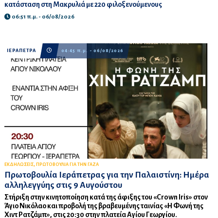
κατάσταση στη Μακρυλιά με 220 φιλοξενούμενους
06:51 π.μ. - 06/08/2026
ΙΕΡΑΠΕΤΡΑ
04:45 π.μ. - 06/08/2026
,
ΕΚΔΗΛΩΣΕΙΣ
ΠΡΩΤΟΒΟΥΛΙΑ ΓΙΑ ΤΗΝ ΓΑΖΑ
Πρωτοβουλία Ιεράπετρας για την Παλαιστίνη: Ημέρα
αλληλεγγύης στις 9 Αυγούστου
Στήριξη στην κινητοποίηση κατά της άφιξης του «Crown Iris» στον
Άγιο Νικόλαο και προβολή της βραβευμένης ταινίας «Η Φωνή της
Χιντ Ρατζάμπ», στις 20:30 στην πλατεία Αγίου Γεωργίου.