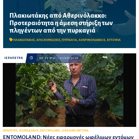
Πλακιωτάκης από Αθερινόλακκο:
Προτεραιότητα η άμεση στήριξη των
Μετά την πρόσφατη πυρκαγιά, δρομολογείται η καταγραφή των
πληγέντων από την πυρκαγιά
ζημιών και η στήριξη κατοίκων και παραγωγών, ενώ η περιοχή
κηρύχθηκε σε κατάσταση έκτακτης ανάγκης.
ΠΛΑΚΙΩΤΑΚΗΣ
,
ΑΠΟΖΗΜΙΩΣΕΙΣ
,
ΠΥΡΚΑΓΙΑ
,
ΑΘΕΡΙΝΟΛΑΚΚΟΣ
,
ΑΥΤΟΨΙΑ
ΙΕΡΑΠΕΤΡΑ
09:53 π.μ. - 01/08/2026
,
,
,
ΙΕΡΑΠΕΤΡΑ
ΘΩΜΑΔΑΚΗΣ
ΕΝΤΟΜΟLAND
ΩΦΕΛΙΜΑ ΕΝΤΟΜΑ
ENTOMOLAND: Νέες εφαρμογές ωφέλιμων εντόμων