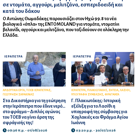
σε ντομάτα, αγγούρι, μελιτζάνα, εσπεριδοειδή και
κατά του δάκου
Ο Αντώνης Θωμαδάκης παρουσιάζει στον Ηχώ 99.8 τα νέα
βιολογικά «όπλα» της ENTOMOLAND για ντομάτα, ντοματίνι
βελανίδι, αγγούρι και μελιτζάνα, που ταξιδεύουν σε ολόκληρη την
Ελλάδα.
ΙΕΡΑΠΕΤΡΑ
ΙΕΡΑΠΕΤΡΑ
,
,
,
,
,
,
ΑΡΔΕΥΤΙΚΑ ΕΡΓΑ
ΤΟΕΒ ΙΕΡΑΠΕΤΡΑΣ
ΙΕΡΑΠΕΤΡΑ
ΠΛΑΚΙΩΤΑΚΗΣ
ΣΗΤΕΙΑ
ΛΑΣΙΘΙ
,
ΓΕΩΤΡΗΣΗ ΣΑΡΑΚΙΝΑΣ
ΥΠΟΓΡΑΦΗ ΣΥΜΒΑΣΗΣ
ΦΡΑΓΜΑΤΑ
Στα Δικαστήρια για τη γεώτρηση
Γ. Πλακιωτάκης: Ιστορική
στην Ιεράπετρα που έδινε νερό…
εξέλιξη για το Λασίθι η
στο φράγμα – Διπλός αγώνας
υπογραφή της σύμβασης για
του ΤΟΕΒ να γίνει άρση της
Χοχλακιές και Φράγμα Αγίου
σφράγισής της!
Ιωάννη
09:36 π.μ. - 01/08/2026
03:20 μ.μ. - 30/07/2026