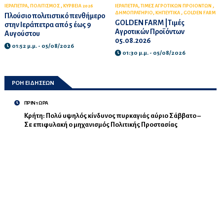
,
,
,
,
ΙΕΡΑΠΕΤΡΑ
ΠΟΛΙΤΙΣΜΟΣ
ΚΥΡΒΕΙΑ 2026
ΙΕΡΑΠΕΤΡΑ
ΤΙΜΕΣ ΑΓΡΟΤΙΚΩΝ ΠΡΟΙΟΝΤΩΝ
,
,
ΔΗΜΟΠΡΑΤΗΡΙΟ
ΚΗΠΕΥΤΙΚΑ
GOLDEN FARM
Πλούσιο πολιτιστικό πενθήμερο
GOLDEN FARM |Τιμές
στην Ιεράπετρα από 5 έως 9
Αγροτικών Προϊόντων
Αυγούστου
05.08.2026
01:52 μ.μ. - 05/08/2026
01:30 μ.μ. - 05/08/2026
ΡΟΗ ΕΙΔΗΣΕΩΝ
ΠΡΙΝ 1 ΩΡΑ
Κρήτη: Πολύ υψηλός κίνδυνος πυρκαγιάς αύριο Σάββατο –
Σε επιφυλακή ο μηχανισμός Πολιτικής Προστασίας