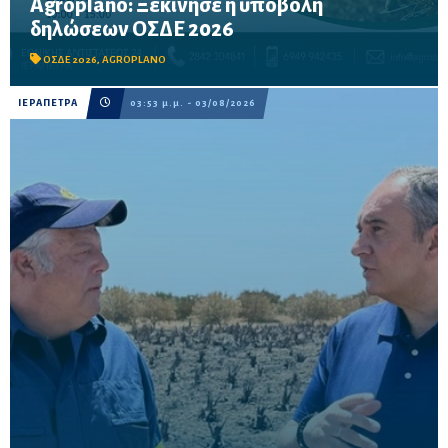
Agroplano: Ξεκίνησε η υποβολή
Έως τις 16 Οκτωβρίου η προθεσμία υποβολής – Δυνατότητα
δηλώσεων ΟΣΔΕ 2026
προκαταβολής των ενισχύσεων για τους παραγωγούς που θα
καταθέσουν την αίτησή τους μέχρι τις 15 Σεπτεμβρίου.
ΟΣΔΕ 2026
,
AGROPLANO
ΙΕΡΑΠΕΤΡΑ
03:53 μ.μ. - 03/08/2026