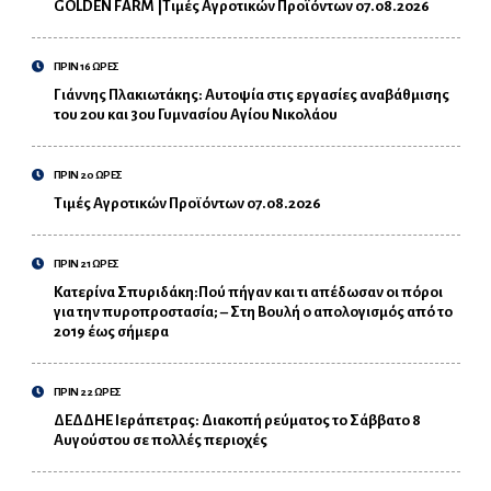
GOLDEN FARM |Τιμές Αγροτικών Προϊόντων 07.08.2026
ΠΡΙΝ 16 ΩΡΕΣ
Γιάννης Πλακιωτάκης: Αυτοψία στις εργασίες αναβάθμισης
του 2ου και 3ου Γυμνασίου Αγίου Νικολάου
ΠΡΙΝ 20 ΩΡΕΣ
Τιμές Αγροτικών Προϊόντων 07.08.2026
ΠΡΙΝ 21 ΩΡΕΣ
Κατερίνα Σπυριδάκη:Πού πήγαν και τι απέδωσαν οι πόροι
για την πυροπροστασία; – Στη Βουλή ο απολογισμός από το
2019 έως σήμερα
ΠΡΙΝ 22 ΩΡΕΣ
ΔΕΔΔΗΕ Ιεράπετρας: Διακοπή ρεύματος το Σάββατο 8
Αυγούστου σε πολλές περιοχές