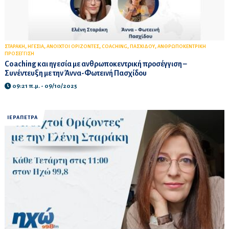
,
,
,
,
,
ΣΤΑΡΑΚΗ
ΗΓΕΣΙΑ
ΑΝΟΙΧΤΟΙ ΟΡΙΖΟΝΤΕΣ
COACHING
ΠΑΣΧΙΔΟΥ
ΑΝΘΡΩΠΟΚΕΝΤΡΙΚΗ
ΠΡΟΣΕΓΓΙΣΗ
Coaching και ηγεσία με ανθρωποκεντρική προσέγγιση –
Συνέντευξη με την Άννα-Φωτεινή Πασχίδου
09:21 π.μ. - 09/10/2025
ΙΕΡΑΠΕΤΡΑ