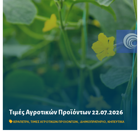
Τιμές Αγροτικών Προϊόντων 22.07.2026
Δείτε τις σημερινές τιμές του δημοπρατηρίου
ΙΕΡΑΠΕΤΡΑ
,
ΤΙΜΕΣ ΑΓΡΟΤΙΚΩΝ ΠΡΟΙΟΝΤΩΝ
,
ΔΗΜΟΠΡΑΤΗΡΙΟ
,
ΚΗΠΕΥΤΙΚΑ