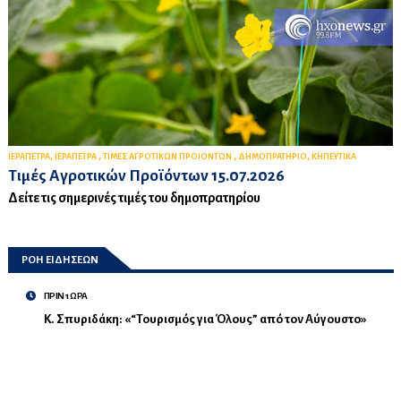
,
,
,
,
ΙΕΡΑΠΕΤΡΑ
ΙΕΡΑΠΕΤΡΑ
ΤΙΜΕΣ ΑΓΡΟΤΙΚΩΝ ΠΡΟΙΟΝΤΩΝ
ΔΗΜΟΠΡΑΤΗΡΙΟ
ΚΗΠΕΥΤΙΚΑ
Τιμές Αγροτικών Προϊόντων 15.07.2026
Δείτε τις σημερινές τιμές του δημοπρατηρίου
ΡΟΗ ΕΙΔΗΣΕΩΝ
ΠΡΙΝ 1 ΩΡΑ
Κ. Σπυριδάκη: «“Τουρισμός για Όλους” από τον Αύγουστο»