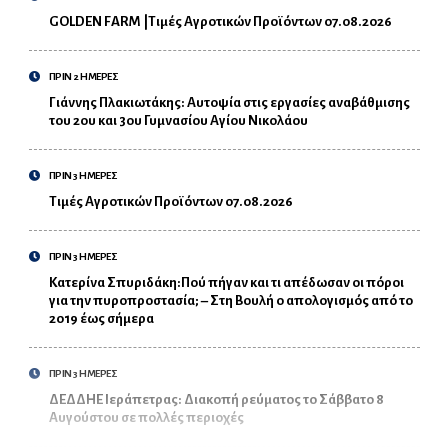
GOLDEN FARM |Τιμές Αγροτικών Προϊόντων 07.08.2026
ΠΡΙΝ 2 ΗΜΕΡΕΣ
Γιάννης Πλακιωτάκης: Αυτοψία στις εργασίες αναβάθμισης
του 2ου και 3ου Γυμνασίου Αγίου Νικολάου
ΠΡΙΝ 3 ΗΜΕΡΕΣ
Τιμές Αγροτικών Προϊόντων 07.08.2026
ΠΡΙΝ 3 ΗΜΕΡΕΣ
Κατερίνα Σπυριδάκη:Πού πήγαν και τι απέδωσαν οι πόροι
για την πυροπροστασία; – Στη Βουλή ο απολογισμός από το
2019 έως σήμερα
ΠΡΙΝ 3 ΗΜΕΡΕΣ
ΔΕΔΔΗΕ Ιεράπετρας: Διακοπή ρεύματος το Σάββατο 8
Αυγούστου σε πολλές περιοχές