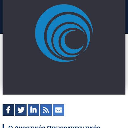
Ο Αγροτικός Οπωροκηπευτικός