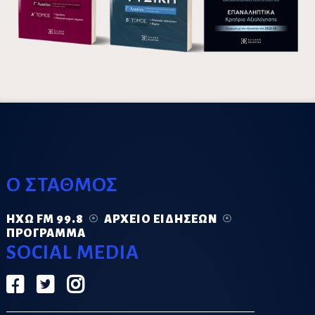
Ο ΣΤΑΘΜΟΣ
ΗΧΏ FM 99.8
ΑΡΧΕΊΟ ΕΙΔΉΣΕΩΝ
ΠΡΌΓΡΑΜΜΑ
SOCIAL MEDIA