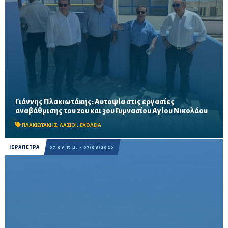
Γιάννης Πλακιωτάκης: Αυτοψία στις εργασίες
Οι παρεμβάσεις του προγράμματος «Μαριέττα Γιαννάκου»
αναβάθμισης του 2ου και 3ου Γυμνασίου Αγίου Νικολάου
αναμένεται να ολοκληρωθούν πριν από τη νέα σχολική χρονιά –
Προβλέπονται ανακαινίσεις αιθουσών, αύλειων και...
ΠΛΑΚΙΩΤΑΚΗΣ
,
ΛΑΣΙΘΙ
,
ΣΧΟΛΕΙΑ
ΙΕΡΑΠΕΤΡΑ
07:09 π.μ. - 07/08/2026