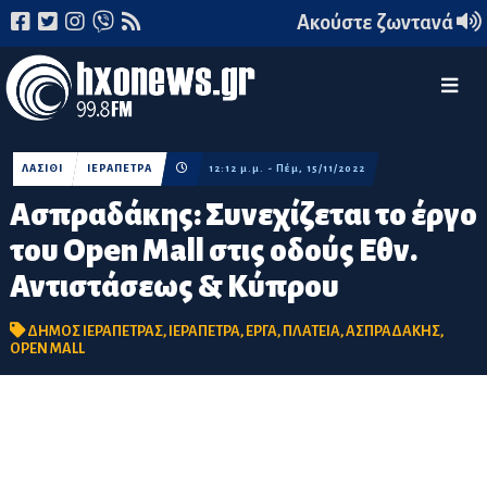
Ακούστε ζωντανά
ΛΑΣΙΘΙ
ΙΕΡΑΠΕΤΡΑ
12:12 μ.μ. - Πέμ, 15/11/2022
Ασπραδάκης: Συνεχίζεται το έργο
του Open Mall στις οδούς Εθν.
Αντιστάσεως & Κύπρου
ΔΗΜΟΣ ΙΕΡΑΠΕΤΡΑΣ
,
ΙΕΡΑΠΕΤΡΑ
,
ΕΡΓΑ
,
ΠΛΑΤΕΙΑ
,
ΑΣΠΡΑΔΑΚΗΣ
,
OPEN MALL