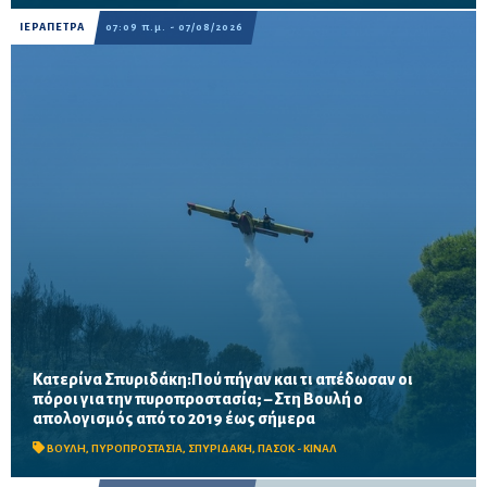
ΙΕΡΑΠΕΤΡΑ
07:09 π.μ. - 07/08/2026
Κατερίνα Σπυριδάκη:Πού πήγαν και τι απέδωσαν οι
πόροι για την πυροπροστασία; – Στη Βουλή ο
Το ΠΑΣΟΚ ζητά πλήρη απολογισμό των χρηματοδοτήσεων από
απολογισμός από το 2019 έως σήμερα
το 2019, στοιχεία για τα προγράμματα «ΑΙΓΙΣ» και AntiNero,
καθώς και απαντήσεις για προσωπικό, οχήματα, ε...
ΒΟΥΛΗ
,
ΠΥΡΟΠΡΟΣΤΑΣΙΑ
,
ΣΠΥΡΙΔΑΚΗ
,
ΠΑΣΟΚ - ΚΙΝΑΛ