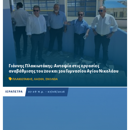
Γιάννης Πλακιωτάκης: Αυτοψία στις εργασίες
Οι παρεμβάσεις του προγράμματος «Μαριέττα Γιαννάκου»
αναβάθμισης του 2ου και 3ου Γυμνασίου Αγίου Νικολάου
αναμένεται να ολοκληρωθούν πριν από τη νέα σχολική χρονιά –
Προβλέπονται ανακαινίσεις αιθουσών, αύλειων και...
ΠΛΑΚΙΩΤΑΚΗΣ
,
ΛΑΣΙΘΙ
,
ΣΧΟΛΕΙΑ
ΙΕΡΑΠΕΤΡΑ
07:09 π.μ. - 07/08/2026