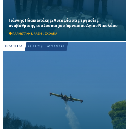
Γιάννης Πλακιωτάκης: Αυτοψία στις εργασίες
Οι παρεμβάσεις του προγράμματος «Μαριέττα Γιαννάκου»
αναβάθμισης του 2ου και 3ου Γυμνασίου Αγίου Νικολάου
αναμένεται να ολοκληρωθούν πριν από τη νέα σχολική χρονιά –
Προβλέπονται ανακαινίσεις αιθουσών, αύλειων και...
ΠΛΑΚΙΩΤΑΚΗΣ
,
ΛΑΣΙΘΙ
,
ΣΧΟΛΕΙΑ
ΙΕΡΑΠΕΤΡΑ
07:09 π.μ. - 07/08/2026