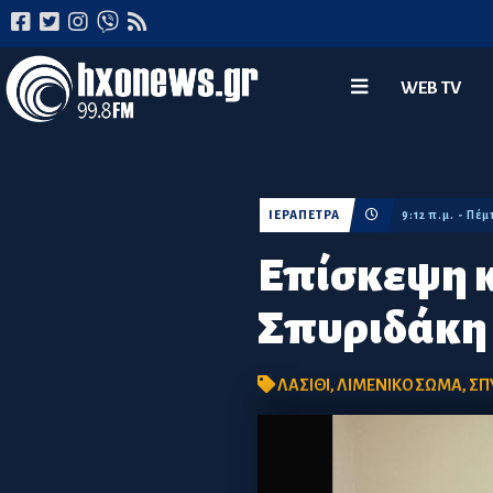
WEB TV
ΙΕΡΑΠΕΤΡΑ
9:12 π.μ. - Πέ
Επίσκεψη κ
Σπυριδάκη 
ΛΑΣΙΘΙ
,
ΛΙΜΕΝΙΚΟ ΣΩΜΑ
,
ΣΠ