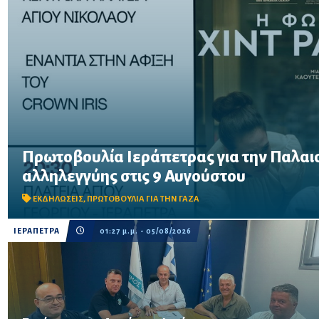
Πρωτοβουλία Ιεράπετρας για την Παλαι
αλληλεγγύης στις 9 Αυγούστου
Στήριξη στην κινητοποίηση κατά της άφιξης του «Crown Iris» σ
της βραβευμένης ταινίας «Η Φωνή της Χιντ Ρατζάμπ», στις 20:30
ΕΚΔΗΛΩΣΕΙΣ
,
ΠΡΩΤΟΒΟΥΛΙΑ ΓΙΑ ΤΗΝ ΓΑΖΑ
ΙΕΡΑΠΕΤΡΑ
01:27 μ.μ. - 05/08/2026