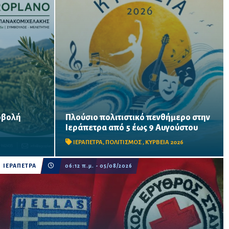
σμία
οβολή
Πλούσιο πολιτιστικό πενθήμερο στην
Θέατρο, συναυλίες, παιδικές παραστάσεις,
αταβολής των
κρητικά γλέντια και δημιουργικές δράσεις
Ιεράπετρα από 5 έως 9 Αυγούστου
ούς που θα
στην πόλη και τις κοινότητες, στο πλαίσιο
ρι τις 15
ΙΕΡΑΠΕΤΡΑ
,
ΠΟΛΙΤΙΣΜΟΣ
,
ΚΥΡΒΕΙΑ 2026
των «Κυρβείων 2026».
ΙΕΡΑΠΕΤΡΑ
06:12 π.μ. - 05/08/2026