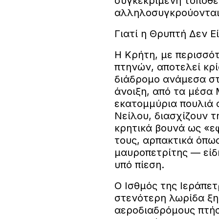
συγκεκριμένη τοποθεσ
αλληλοσυγκρούονται
Γιατί η Θρυπτή Δεν Ε
Η Κρήτη, με περισσό
πτηνών, αποτελεί κρ
διάδρομο ανάμεσα στ
άνοιξη, από τα μέσα
εκατομμύρια πουλιά 
Νείλου, διασχίζουν τ
κρητικά βουνά ως «ε
τους, αρπακτικά όπως
μαυροπετρίτης — είδ
υπό πίεση.
Ο Ισθμός της Ιεράπετ
στενότερη λωρίδα ξη
αεροδιαδρόμους πτήσ