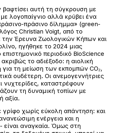
ν βαφτίσει αυτή τη σύγκρουση με
 με λογοπαίγνιο αλλά κρύβει ένα
πράσινο-πράσινο δίλημμα» (green-
λόγος Christian Voigt, από το
ια την Έρευνα Ζωολογικών Κήπων και
λίνο, ηγήθηκε το 2024 μιας
 επιστημονικό περιοδικό BioScience
ακριβώς το αδιέξοδο: η αιολική
η για τη μείωση των εκπομπών CO₂,
τικά ουδέτερη. Οι ανεμογεννήτριες
ι νυχτερίδες, καταστρέφουν
λάζουν τη δυναμική τοπίων με
ή αξία.
ε γρίφο χωρίς εύκολη απάντηση: και
ανανεώσιμη ενέργεια και η
- είναι αναγκαία. Όμως στη