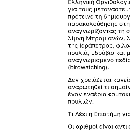
Ελληνική Ορνιθολογι
για τους μεταναστευ
πρότεινε τη δημιουρ
παρακολούθησης στη
αναγνωρίζοντας τη σ
λίμνη Μπραμιανών, λ
της Ιεράπετρας, φιλο
πουλιά, υδρόβια και 
αναγνωρισμένο πεδί
(birdwatching).
Δεν χρειάζεται κανεί
αναρωτηθεί τι σημαί
έναν εναέριο «αυτοκ
πουλιών.
Τι Λέει η Επιστήμη γ
Οι αριθμοί είναι αντ