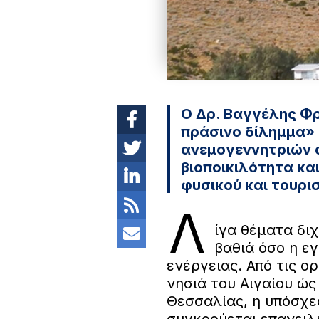
Ο Δρ. Βαγγέλης Φ
πράσινο δίλημμα»
ανεμογεννητριών σ
βιοποικιλότητα κα
φυσικού και τουρι
Λ
ίγα θέματα διχ
βαθιά όσο η 
ενέργειας. Από τις ορ
νησιά του Αιγαίου ώς
Θεσσαλίας, η υπόσχε
συγκρούεται επανειλ