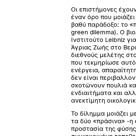
Οι επιστήμονες έχου
έναν όρο που μοιάζει
βαθύ παράδοξο: το «
green dilemma). Ο βιο
Ινστιτούτο Leibniz γ
Άγριας Ζωής στο Βερο
διεθνούς μελέτης στο
που τεκμηρίωσε αυτό 
ενέργεια, απαραίτητ
δεν είναι περιβαλλον
σκοτώνουν πουλιά κα
ενδιαιτήματα και αλ
ανεκτίμητη οικολογικ
Το δίλημμα μοιάζει μ
τα δύο «πράσινα» -η 
προστασία της φύσης