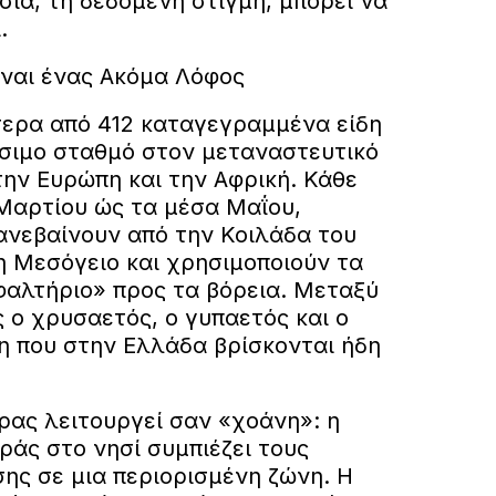
ία, τη δεδομένη στιγμή, μπορεί να
.
ίναι ένας Ακόμα Λόφος
τερα από 412 καταγεγραμμένα είδη
ίσιμο σταθμό στον μεταναστευτικό
ην Ευρώπη και την Αφρική. Κάθε
 Μαρτίου ώς τα μέσα Μαΐου,
ανεβαίνουν από την Κοιλάδα του
η Μεσόγειο και χρησιμοποιούν τα
φαλτήριο» προς τα βόρεια. Μεταξύ
 ο χρυσαετός, ο γυπαετός και ο
η που στην Ελλάδα βρίσκονται ήδη
ρας λειτουργεί σαν «χοάνη»: η
ράς στο νησί συμπιέζει τους
ης σε μια περιορισμένη ζώνη. Η