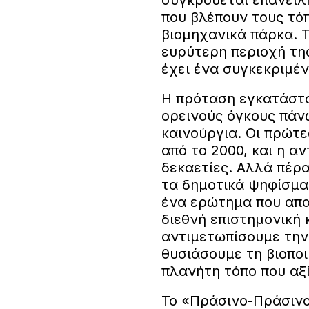
που βλέπουν τους τό
βιομηχανικά πάρκα. 
ευρύτερη περιοχή τη
έχει ένα συγκεκριμέ
Η πρόταση εγκατάστ
ορεινούς όγκους πάνω
καινούργια. Οι πρώτ
από το 2000, και η 
δεκαετίες. Αλλά πέρα
τα δημοτικά ψηφίσμα
ένα ερώτημα που απα
διεθνή επιστημονική 
αντιμετωπίσουμε την
θυσιάσουμε τη βιοποι
πλανήτη τόπο που αξίζ
Το «Πράσινο-Πράσιν