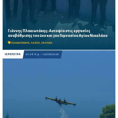
Γιάννης Πλακιωτάκης: Αυτοψία στις εργασίες
Οι παρεμβάσεις του προγράμματος «Μαριέττα Γιαννάκου»
αναβάθμισης του 2ου και 3ου Γυμνασίου Αγίου Νικολάου
αναμένεται να ολοκληρωθούν πριν από τη νέα σχολική χρονιά –
Προβλέπονται ανακαινίσεις αιθουσών, αύλειων και...
ΠΛΑΚΙΩΤΑΚΗΣ
,
ΛΑΣΙΘΙ
,
ΣΧΟΛΕΙΑ
ΙΕΡΑΠΕΤΡΑ
07:09 π.μ. - 07/08/2026