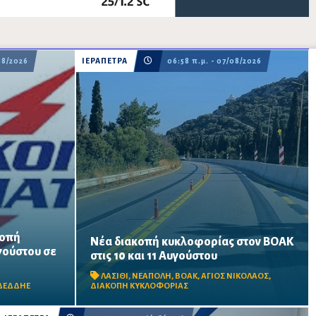
08/2026
ΙΕΡΑΠΕΤΡΑ
06:58 π.μ. - 07/08/2026
κοπή
Νέα διακοπή κυκλοφορίας στον ΒΟΑΚ
Κλειστό από τις 09:00 έως τις 17:00 το τμήμα
γούστου σε
από τις
στις 10 και 11 Αυγούστου
Αγίου Νικολάου–Νεάπολης, στο ύψος της
ραίτητων
γέφυρας Ξηροποτάμου, λόγω
υτικά τις
ΛΑΣΙΘΙ
,
ΝΕΑΠΟΛΗ
,
ΒΟΑΚ
,
ΑΓΙΟΣ ΝΙΚΟΛΑΟΣ
,
απομάκρυνσης επισφαλών βραχωδών
ΔΕΔΔΗΕ
ΔΙΑΚΟΠΗ ΚΥΚΛΟΦΟΡΙΑΣ
.
όγκων.