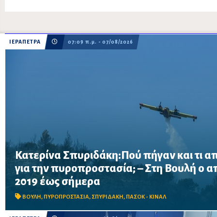
ΙΕΡΑΠΕΤΡΑ
07:09 π.μ. - 07/08/2026
Κατερίνα Σπυριδάκη:Πού πήγαν και τι α
για την πυροπροστασία; – Στη Βουλή ο 
Το ΠΑΣΟΚ ζητά πλήρη απολογισμό των χρηματοδοτήσεων από το 
2019 έως σήμερα
προγράμματα «ΑΙΓΙΣ» και AntiNero, καθώς και απαντήσεις για 
μέσα και έργα πρόληψης
ΒΟΥΛΗ
,
ΠΥΡΟΠΡΟΣΤΑΣΙΑ
,
ΣΠΥΡΙΔΑΚΗ
,
ΠΑΣΟΚ - ΚΙΝΑΛ