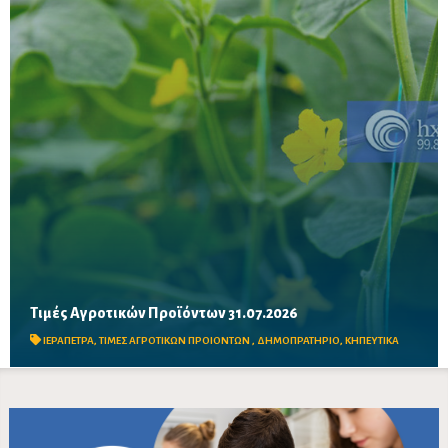
Τιμές Αγροτικών Προϊόντων 31.07.2026
Δείτε τις σημερινές τιμές του δημοπρατηρίου
ΙΕΡΑΠΕΤΡΑ
,
ΤΙΜΕΣ ΑΓΡΟΤΙΚΩΝ ΠΡΟΙΟΝΤΩΝ
,
ΔΗΜΟΠΡΑΤΗΡΙΟ
,
ΚΗΠΕΥΤΙΚΑ