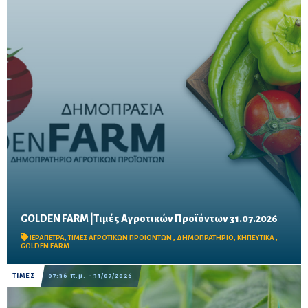
GOLDEN FARM |Τιμές Αγροτικών Προϊόντων 31.07.2026
Δείτε τις σημερινές τιμές του δημοπρατηρίου
ΙΕΡΑΠΕΤΡΑ
,
ΤΙΜΕΣ ΑΓΡΟΤΙΚΩΝ ΠΡΟΙΟΝΤΩΝ
,
ΔΗΜΟΠΡΑΤΗΡΙΟ
,
ΚΗΠΕΥΤΙΚΑ
,
GOLDEN FARM
ΤΙΜΕΣ
07:36 π.μ. - 31/07/2026