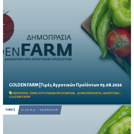
GOLDEN FARM |Τιμές Αγροτικών Προϊόντων 05.08.2026
Δείτε τις σημερινές τιμές του δημοπρατηρίου
ΙΕΡΑΠΕΤΡΑ
,
ΤΙΜΕΣ ΑΓΡΟΤΙΚΩΝ ΠΡΟΙΟΝΤΩΝ
,
ΔΗΜΟΠΡΑΤΗΡΙΟ
,
ΚΗΠΕΥΤΙΚΑ
,
GOLDEN FARM
ΤΙΜΕΣ
11:32 π.μ. - 03/08/2026