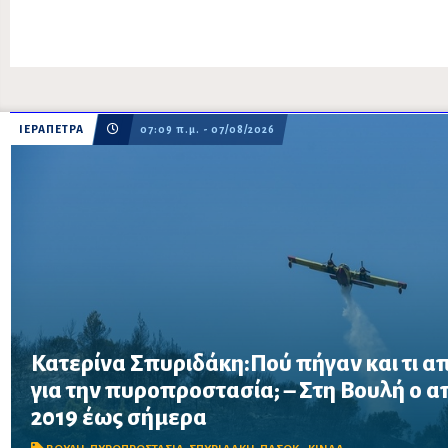
ΙΕΡΑΠΕΤΡΑ
07:09 π.μ. - 07/08/2026
Κατερίνα Σπυριδάκη:Πού πήγαν και τι α
για την πυροπροστασία; – Στη Βουλή ο 
Το ΠΑΣΟΚ ζητά πλήρη απολογισμό των χρηματοδοτήσεων από το 
2019 έως σήμερα
προγράμματα «ΑΙΓΙΣ» και AntiNero, καθώς και απαντήσεις για 
μέσα και έργα πρόληψης