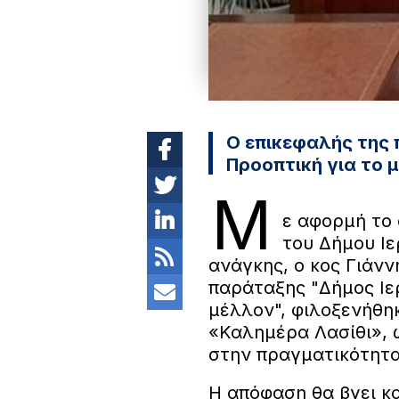
Ο επικεφαλής της 
Προοπτική για το 
Μ
ε αφορμή το
του Δήμου Ι
ανάγκης, ο κος Γιάνν
παράταξης "Δήμος Ιε
μέλλον", φιλοξενήθη
«Καλημέρα Λασίθι», ώ
στην πραγματικότητα
Η απόφαση θα βγει κα