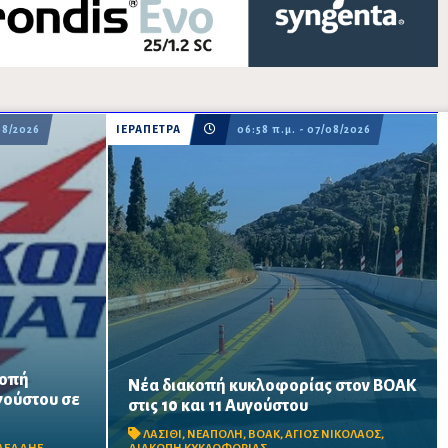
08/2026
ΙΕΡΑΠΕΤΡΑ
06:58 π.μ. - 07/08/2026
κοπή
Νέα διακοπή κυκλοφορίας στον ΒΟΑΚ
Κλειστό από τις 09:00 έως τις 17:00 το τμήμα
γούστου σε
από τις
στις 10 και 11 Αυγούστου
Αγίου Νικολάου–Νεάπολης, στο ύψος της
ραίτητων
γέφυρας Ξηροποτάμου, λόγω
υτικά τις
ΛΑΣΙΘΙ
,
ΝΕΑΠΟΛΗ
,
ΒΟΑΚ
,
ΑΓΙΟΣ ΝΙΚΟΛΑΟΣ
,
απομάκρυνσης επισφαλών βραχωδών