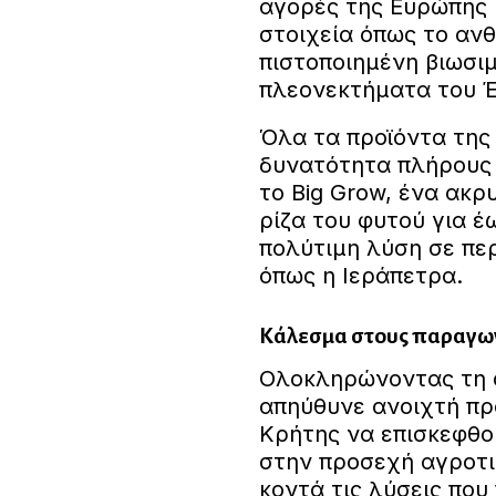
αγορές της Ευρώπης κ
στοιχεία όπως το αν
πιστοποιημένη βιωσιμ
πλεονεκτήματα του 
Όλα τα προϊόντα της 
δυνατότητα πλήρους 
το Big Grow, ένα ακρ
ρίζα του φυτού για έ
πολύτιμη λύση σε πε
όπως η Ιεράπετρα.
Κάλεσμα στους παραγωγ
Ολοκληρώνοντας τη σ
απηύθυνε ανοιχτή π
Κρήτης να επισκεφθο
στην προσεχή αγροτι
κοντά τις λύσεις που 