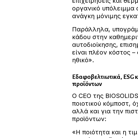
επιχειρήσεις και θερ
οργανικό υπόλειμμα α
ανάγκη μόνιμης εγκα
Παράλληλα, υπογράμμ
κάδου στην καθημερι
αυτοδιοίκησης, επισ
είναι πλέον κόστος –
ηθικό».
Εδαφοβελτιωτικά, ESG κ
προϊόντων
Ο CEO της BIOSOLIDS
ποιοτικού κόμποστ, ό
αλλά και για την πι
προϊόντων:
«Η ποιότητα και η τι