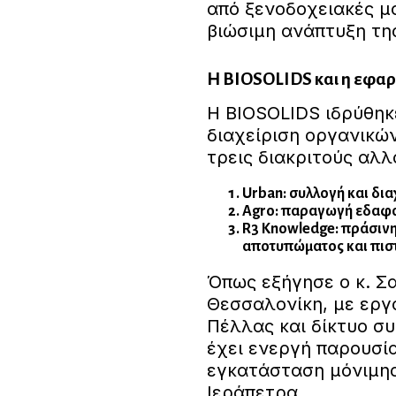
από ξενοδοχειακές μ
βιώσιμη ανάπτυξη τη
Η BIOSOLIDS και η εφαρ
Η BIOSOLIDS ιδρύθηκ
διαχείριση οργανικώ
τρεις διακριτούς αλ
Urban: συλλογή και δι
Agro: παραγωγή εδαφο
R3 Knowledge: πράσινη
αποτυπώματος και πιστ
Όπως εξήγησε ο κ. Σα
Θεσσαλονίκη, με εργ
Πέλλας και δίκτυο σ
έχει ενεργή παρουσία
εγκατάσταση μόνιμη
Ιεράπετρα.