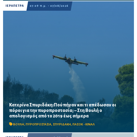
ΙΕΡΑΠΕΤΡΑ
07:09 π.μ. - 07/08/2026
Κατερίνα Σπυριδάκη:Πού πήγαν και τι απέδωσαν οι
πόροι για την πυροπροστασία; – Στη Βουλή ο
Το ΠΑΣΟΚ ζητά πλήρη απολογισμό των χρηματοδοτήσεων από
απολογισμός από το 2019 έως σήμερα
το 2019, στοιχεία για τα προγράμματα «ΑΙΓΙΣ» και AntiNero,
καθώς και απαντήσεις για προσωπικό, οχήματα, ε...
ΒΟΥΛΗ
,
ΠΥΡΟΠΡΟΣΤΑΣΙΑ
,
ΣΠΥΡΙΔΑΚΗ
,
ΠΑΣΟΚ - ΚΙΝΑΛ