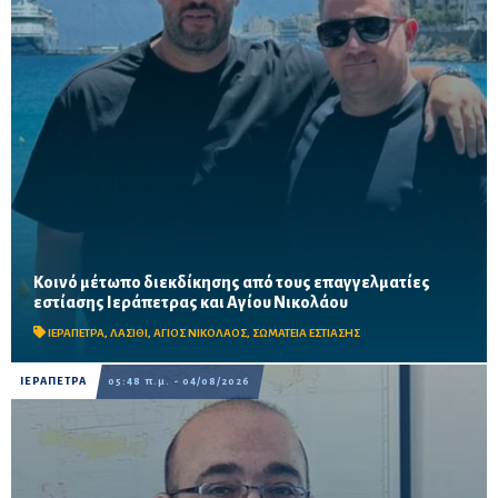
Κοινό μέτωπο διεκδίκησης από τους επαγγελματίες
Μιχελαράκης και Γιαπιτζάκης συζήτησαν για τους ελέγχους
εστίασης Ιεράπετρας και Αγίου Νικολάου
ηχορύπανσης, τις επιπτώσεις των έργων στον ΒΟΑΚ και την
οικονομική πίεση στον κλάδο – Στο επίκεντρο η επ...
ΙΕΡΑΠΕΤΡΑ
,
ΛΑΣΙΘΙ
,
ΑΓΙΟΣ ΝΙΚΟΛΑΟΣ
,
ΣΩΜΑΤΕΙΑ ΕΣΤΙΑΣΗΣ
ΙΕΡΑΠΕΤΡΑ
05:48 π.μ. - 04/08/2026