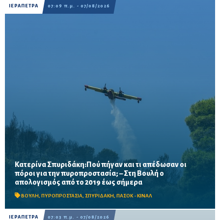
ΙΕΡΑΠΕΤΡΑ
07:09 π.μ. - 07/08/2026
Κατερίνα Σπυριδάκη:Πού πήγαν και τι απέδωσαν οι
πόροι για την πυροπροστασία; – Στη Βουλή ο
Το ΠΑΣΟΚ ζητά πλήρη απολογισμό των χρηματοδοτήσεων από
απολογισμός από το 2019 έως σήμερα
το 2019, στοιχεία για τα προγράμματα «ΑΙΓΙΣ» και AntiNero,
καθώς και απαντήσεις για προσωπικό, οχήματα, ε...
ΒΟΥΛΗ
,
ΠΥΡΟΠΡΟΣΤΑΣΙΑ
,
ΣΠΥΡΙΔΑΚΗ
,
ΠΑΣΟΚ - ΚΙΝΑΛ
ΙΕΡΑΠΕΤΡΑ
07:03 π.μ. - 07/08/2026