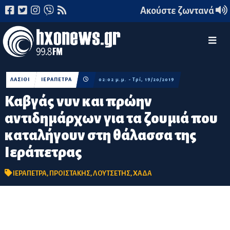
Ακούστε ζωντανά
ΛΑΣΙΘΙ
ΙΕΡΑΠΕΤΡΑ
02:02 μ.μ. - Τρί, 19/20/2019
Καβγάς νυν και πρώην
αντιδημάρχων για τα ζουμιά που
καταλήγουν στη θάλασσα της
Ιεράπετρας
ΙΕΡΑΠΕΤΡΑ
,
ΠΡΟΙΣΤΑΚΗΣ
,
ΛΟΥΤΣΕΤΗΣ
,
ΧΑΔΑ