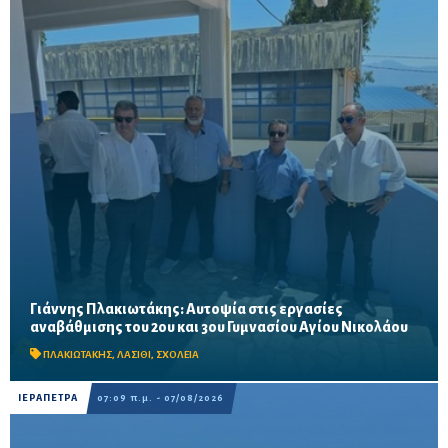
Γιάννης Πλακιωτάκης: Αυτοψία στις εργασίες
Οι παρεμβάσεις του προγράμματος «Μαριέττα Γιαννάκου»
αναβάθμισης του 2ου και 3ου Γυμνασίου Αγίου Νικολάου
αναμένεται να ολοκληρωθούν πριν από τη νέα σχολική χρονιά –
Προβλέπονται ανακαινίσεις αιθουσών, αύλειων και...
ΠΛΑΚΙΩΤΑΚΗΣ
,
ΛΑΣΙΘΙ
,
ΣΧΟΛΕΙΑ
ΙΕΡΑΠΕΤΡΑ
07:09 π.μ. - 07/08/2026