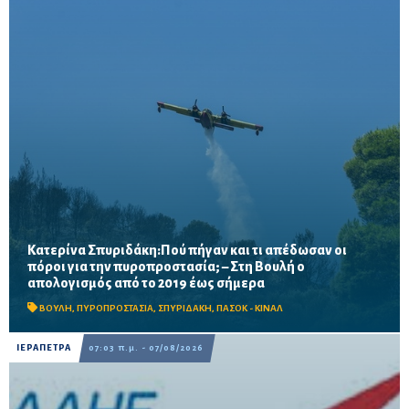
Κατερίνα Σπυριδάκη:Πού πήγαν και τι απέδωσαν οι
πόροι για την πυροπροστασία; – Στη Βουλή ο
Το ΠΑΣΟΚ ζητά πλήρη απολογισμό των χρηματοδοτήσεων από
απολογισμός από το 2019 έως σήμερα
το 2019, στοιχεία για τα προγράμματα «ΑΙΓΙΣ» και AntiNero,
καθώς και απαντήσεις για προσωπικό, οχήματα, ε...
ΒΟΥΛΗ
,
ΠΥΡΟΠΡΟΣΤΑΣΙΑ
,
ΣΠΥΡΙΔΑΚΗ
,
ΠΑΣΟΚ - ΚΙΝΑΛ
ΙΕΡΑΠΕΤΡΑ
07:03 π.μ. - 07/08/2026