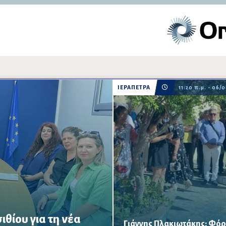
ΙΕΡΑΠΕΤΡΑ
11:20 π.μ. - 06/
θίου για τη νέα
Ο Αντιπρόεδρος της Βουλής πα
Γιάννης Πλακιωτάκης: Φόρ