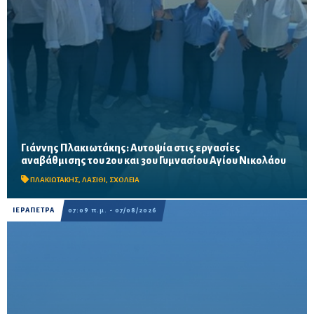
Γιάννης Πλακιωτάκης: Αυτοψία στις εργασίες
Οι παρεμβάσεις του προγράμματος «Μαριέττα Γιαννάκου»
αναβάθμισης του 2ου και 3ου Γυμνασίου Αγίου Νικολάου
αναμένεται να ολοκληρωθούν πριν από τη νέα σχολική χρονιά –
Προβλέπονται ανακαινίσεις αιθουσών, αύλειων και...
ΠΛΑΚΙΩΤΑΚΗΣ
,
ΛΑΣΙΘΙ
,
ΣΧΟΛΕΙΑ
ΙΕΡΑΠΕΤΡΑ
07:09 π.μ. - 07/08/2026