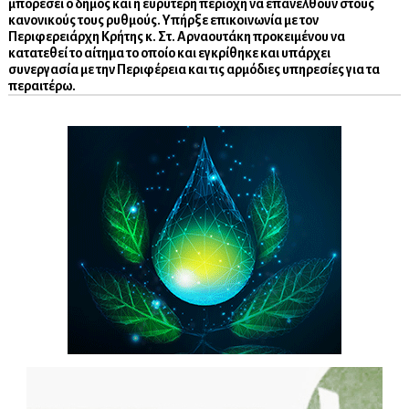
μπορέσει ο δήμος και η ευρύτερη περιοχή να επανέλθουν στους
κανονικούς τους ρυθμούς. Υπήρξε επικοινωνία με τον
Περιφερειάρχη Κρήτης κ. Στ. Αρναουτάκη προκειμένου να
κατατεθεί το αίτημα το οποίο και εγκρίθηκε και υπάρχει
συνεργασία με την Περιφέρεια και τις αρμόδιες υπηρεσίες για τα
περαιτέρω.