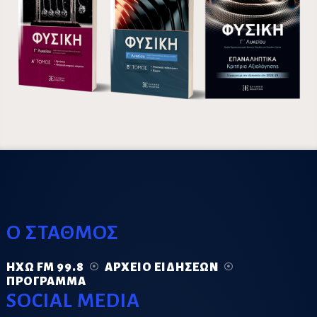
Ο ΣΤΑΘΜΟΣ
ΗΧΏ FM 99.8
ΑΡΧΕΊΟ ΕΙΔΉΣΕΩΝ
ΠΡΌΓΡΑΜΜΑ
SOCIAL MEDIA