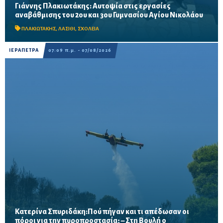
Γιάννης Πλακιωτάκης: Αυτοψία στις εργασίες
Οι παρεμβάσεις του προγράμματος «Μαριέττα Γιαννάκου»
αναβάθμισης του 2ου και 3ου Γυμνασίου Αγίου Νικολάου
αναμένεται να ολοκληρωθούν πριν από τη νέα σχολική χρονιά –
Προβλέπονται ανακαινίσεις αιθουσών, αύλειων και...
ΠΛΑΚΙΩΤΑΚΗΣ
,
ΛΑΣΙΘΙ
,
ΣΧΟΛΕΙΑ
ΙΕΡΑΠΕΤΡΑ
07:09 π.μ. - 07/08/2026
Κατερίνα Σπυριδάκη:Πού πήγαν και τι απέδωσαν οι
πόροι για την πυροπροστασία; – Στη Βουλή ο