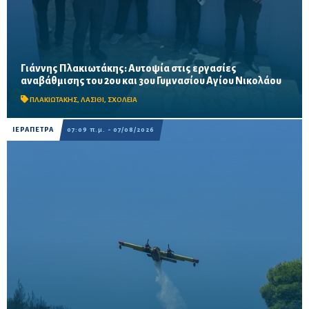
Γιάννης Πλακιωτάκης: Αυτοψία στις εργασίες
Οι παρεμβάσεις του προγράμματος «Μαριέττα Γιαννάκου»
αναβάθμισης του 2ου και 3ου Γυμνασίου Αγίου Νικολάου
αναμένεται να ολοκληρωθούν πριν από τη νέα σχολική χρονιά –
Προβλέπονται ανακαινίσεις αιθουσών, αύλειων και...
ΠΛΑΚΙΩΤΑΚΗΣ
,
ΛΑΣΙΘΙ
,
ΣΧΟΛΕΙΑ
ΙΕΡΑΠΕΤΡΑ
07:09 π.μ. - 07/08/2026