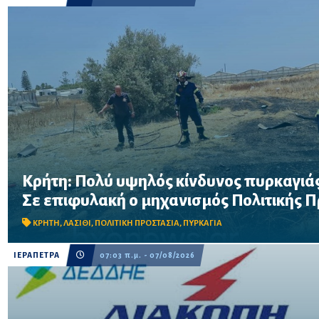
Κρήτη: Πολύ υψηλός κίνδυνος πυρκαγιάς
Σε επιφυλακή ο μηχανισμός Πολιτικής Προστασίας λόγω πολύ 
Σε επιφυλακή ο μηχανισμός Πολιτικής 
στην Κρήτη το Σάββατο 8 Αυγούστου – Απαγορεύονται η χρήση 
δασικές περιοχές, μεταξύ των οποίω...
ΚΡΗΤΗ
,
ΛΑΣΙΘΙ
,
ΠΟΛΙΤΙΚΗ ΠΡΟΣΤΑΣΙΑ
,
ΠΥΡΚΑΓΙΑ
ΙΕΡΑΠΕΤΡΑ
07:03 π.μ. - 07/08/2026