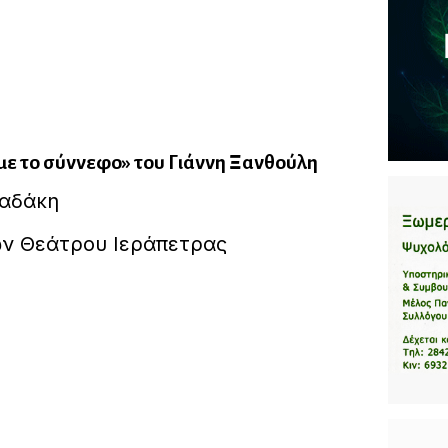
με το σύννεφο» του Γιάννη Ξανθούλη
παδάκη
ων Θεάτρου Ιεράπετρας