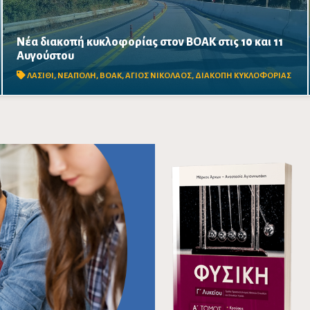
Νέα διακοπή κυκλοφορίας στον ΒΟΑΚ στις 10 και 11
Κλειστό από τις 09:00 έως τις 17:00 το τμήμα Αγίου
Αυγούστου
Νικολάου–Νεάπολης, στο ύψος της γέφυρας Ξηροποτάμου,
λόγω απομάκρυνσης επισφαλών βραχωδών όγκων.
ΛΑΣΙΘΙ
,
ΝΕΑΠΟΛΗ
,
ΒΟΑΚ
,
ΑΓΙΟΣ ΝΙΚΟΛΑΟΣ
,
ΔΙΑΚΟΠΗ ΚΥΚΛΟΦΟΡΙΑΣ