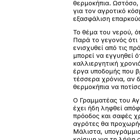
θερμοκήπια. Ωστόσο,
για τον αγροτικό κόσ
εξασφάλιση επαρκούς
Το θέμα του νερού, ό
Παρά το γεγονός ότι
ενισχυθεί από τις πρ
μπορεί να εγγυηθεί ό
καλλιεργητική χρονι
έργα υποδομής που βρ
τέσσερα χρόνια, αν δ
θερμοκήπια να ποτίσο
Ο Γραμματέας του Αγ
έχει ήδη ληφθεί απόφ
πρόοδος και σαφές χ
αγρότες θα προχωρήσ
Μάλιστα, υπογράμμισ
κρίσιμη για τη λήψη