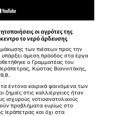
νητοποιήσεις οι αγρότες της
ίκεντρο το νερό άρδευσης
ιμάκωσης των πιέσεων προς την
ν υπάρξει άμεση πρόοδος στα έργα
οθετήθηκε ο Γραμματέας του
Ιεράπετρας, Κώστας Βιαννιτάκης,
9.8.
τα έντονα καιρικά φαινόμενα των
ι ζημιές στις καλλιέργειες ήταν
ους ισχυρούς νοτιοανατολικούς
ούν προβλήματα κυρίως στο
ς Ιεράπετρας και όχι στα