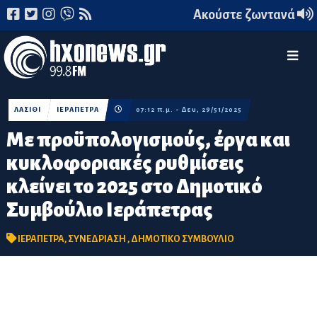
Ακούστε ζωντανά
ΛΑΣΙΘΙ
ΙΕΡΑΠΕΤΡΑ
07:12 π.μ. - Δευ, 29/51/2025
Με προϋπολογισμούς, έργα και
κυκλοφοριακές ρυθμίσεις
κλείνει το 2025 στο Δημοτικό
Συμβούλιο Ιεράπετρας
ΙΕΡΑΠΕΤΡΑ
,
ΣΥΝΕΔΡΙΑΣΗ
,
ΔΗΜΟΤΙΚΟ ΣΥΜΒΟΥΛΙΟ