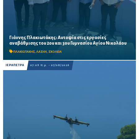
Γιάννης Πλακιωτάκης: Αυτοψία στις εργασίες
Οι παρεμβάσεις του προγράμματος «Μαριέττα Γιαννάκου»
αναβάθμισης του 2ου και 3ου Γυμνασίου Αγίου Νικολάου
αναμένεται να ολοκληρωθούν πριν από τη νέα σχολική χρονιά –
Προβλέπονται ανακαινίσεις αιθουσών, αύλειων και...
ΠΛΑΚΙΩΤΑΚΗΣ
,
ΛΑΣΙΘΙ
,
ΣΧΟΛΕΙΑ
ΙΕΡΑΠΕΤΡΑ
07:09 π.μ. - 07/08/2026