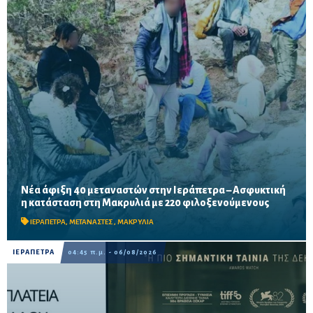
Νέα άφιξη 40 μεταναστών στην Ιεράπετρα – Ασφυκτική
Δύο νέες αφίξεις σε λιγότερο από 24 ώρες αυξάνουν την πίεση
η κατάσταση στη Μακρυλιά με 220 φιλοξενούμενους
στο παλιό Δημοτικό Σχολείο, ενώ ακόμη 40 άτομα διασώθηκαν
νότια-νοτιοανατολικά της Ιεράπετρας.
ΙΕΡΑΠΕΤΡΑ
,
ΜΕΤΑΝΑΣΤΕΣ
,
ΜΑΚΡΥΛΙΑ
ΙΕΡΑΠΕΤΡΑ
04:45 π.μ. - 06/08/2026