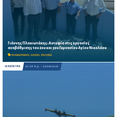
Γιάννης Πλακιωτάκης: Αυτοψία στις εργασίες
Οι παρεμβάσεις του προγράμματος «Μαριέττα Γιαννάκου»
αναβάθμισης του 2ου και 3ου Γυμνασίου Αγίου Νικολάου
αναμένεται να ολοκληρωθούν πριν από τη νέα σχολική χρονιά –
Προβλέπονται ανακαινίσεις αιθουσών, αύλειων και...
ΠΛΑΚΙΩΤΑΚΗΣ
,
ΛΑΣΙΘΙ
,
ΣΧΟΛΕΙΑ
ΙΕΡΑΠΕΤΡΑ
07:09 π.μ. - 07/08/2026