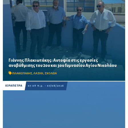
Γιάννης Πλακιωτάκης: Αυτοψία στις εργασίες
Οι παρεμβάσεις του προγράμματος «Μαριέττα Γιαννάκου»
αναβάθμισης του 2ου και 3ου Γυμνασίου Αγίου Νικολάου
αναμένεται να ολοκληρωθούν πριν από τη νέα σχολική χρονιά –
Προβλέπονται ανακαινίσεις αιθουσών, αύλειων και...
ΠΛΑΚΙΩΤΑΚΗΣ
,
ΛΑΣΙΘΙ
,
ΣΧΟΛΕΙΑ
ΙΕΡΑΠΕΤΡΑ
07:09 π.μ. - 07/08/2026