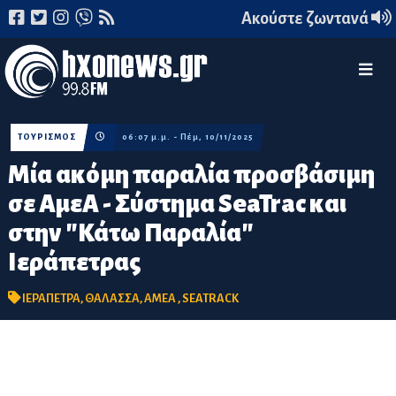
Ακούστε ζωντανά
ΤΟΥΡΙΣΜΟΣ
06:07 μ.μ. - Πέμ, 10/11/2025
Μία ακόμη παραλία προσβάσιμη
σε ΑμεΑ - Σύστημα SeaTrac και
στην "Κάτω Παραλία"
Ιεράπετρας
ΙΕΡΑΠΕΤΡΑ
,
ΘΑΛΑΣΣΑ
,
ΑΜΕΑ
,
SEATRACK