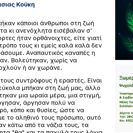
άσιας Κούκη
ήκαν κάποιοι άνθρωποι στη ζωή
τα κι ανενόχλητα εισέβαλαν σ'
πόρτες ήταν ορθάνοιχτες, είτε γιατί
τρόπο τους κι εμείς καλά καλά δεν
άσουμε. Αναπαυτικός καναπές η
αν. Βολεύτηκαν, χωρίς να
οχλούν ή αν χωράνε.
 τους συντρόφους ή εραστές. Είναι
 εύκολα μπήκαν στη ζωή μας, άλλο
ηκαν μια ωραία μέρα, μια στιγμή,
ργησαν, άργησαν πολύ να
ρό, κόπο και θυσίες, ώστε να
ε το αληθινό τους πρόσωπο, αυτό
ν κάτω από τα νάζια τους, τα
τα "θα" και τα παχυλά τους λόγια.