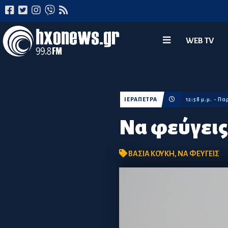
WEB TV
ΙΕΡΑΠΕΤΡΑ
12:58 μ.μ. - Π
Να φεύγεις
ΒΑΣΙΑ ΚΟΥΚΗ
,
ΝΑ ΦΕΥΓΕΙΣ