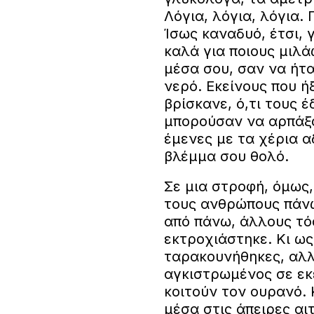
Λόγια, λόγια, λόγια. 
Ίσως καναδυό, έτσι, 
καλά για ποιους μιλά
μέσα σου, σαν να ήτ
νερό. Εκείνους που ή
βρίσκανε, ό,τι τους έ
μπορούσαν να αρπάξο
έμενες με τα χέρια α
βλέμμα σου θολό.
Σε μια στροφή, όμως
τους ανθρώπους πάνω
από πάνω, άλλους τό
εκτροχιάστηκε. Κι ως
ταρακουνήθηκες, αλλ
αγκιστρωμένος σε εκε
κοιτούν τον ουρανό. 
μέσα στις άπειρες αι