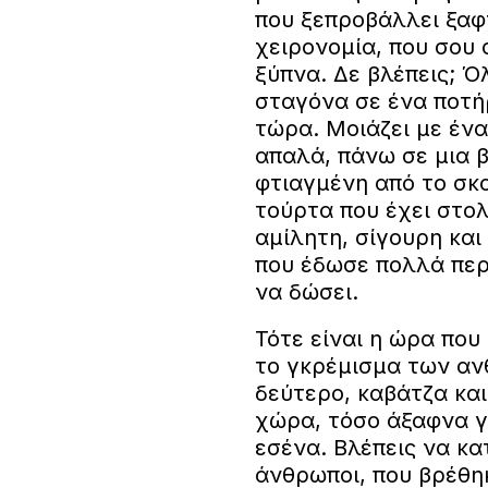
που ξεπροβάλλει ξαφν
χειρονομία, που σου 
ξύπνα. Δε βλέπεις; Όλ
σταγόνα σε ένα ποτήρ
τώρα. Μοιάζει με ένα
απαλά, πάνω σε μια β
φτιαγμένη από το σκο
τούρτα που έχει στολ
αμίλητη, σίγουρη κα
που έδωσε πολλά περ
να δώσει.
Τότε είναι η ώρα που
το γκρέμισμα των αν
δεύτερο, καβάτζα και
χώρα, τόσο άξαφνα γι
εσένα. Βλέπεις να κα
άνθρωποι, που βρέθη