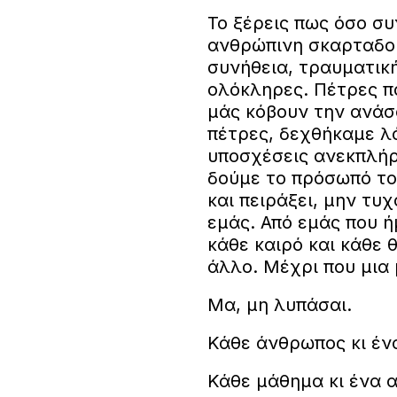
Το ξέρεις πως όσο σ
ανθρώπινη σκαρταδο
συνήθεια, τραυματικ
ολόκληρες. Πέτρες π
μάς κόβουν την ανάσ
πέτρες, δεχθήκαμε λ
υποσχέσεις ανεκπλήρω
δούμε το πρόσωπό το
και πειράξει, μην τυ
εμάς. Από εμάς που ή
κάθε καιρό και κάθε θ
άλλο. Μέχρι που μια 
Μα, μη λυπάσαι.
Κάθε άνθρωπος κι έν
Κάθε μάθημα κι ένα α