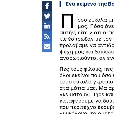
Ένα κείμενο της Β
Π
όσο εύκολα μπ
μας. Πόσο άνε
αυτήν, είτε γιατί οι 
τις έσπρωξαν με τον 
προλάβαμε να αντιδρ
ψυχή μας και ξάπλωσ
αναρωτιούνται αν εν
Πες τους φίλους, πες
όλοι εκείνοι που όσο
τόσο εύκολα γκρεμίστ
στα μάτια μας. Μα ά
γκεμιστούν. Πήρε και
καταφέρουμε να δούμ
που περίτεχνα έκρυβα
γλυκόλογα, τα αμέτρη