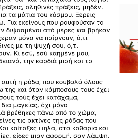
Πράξεις, αληθινές πράξεις, μηδέν.
για τα μάτια του κόσμου. Ξέρεις
ω. Για εκείνους που ρουφούσαν το
αν διψασμένοι από μέρες και βρήκαν
ξεραν μόνο να παίρνουν, ό,τι
δινες με τη ψυχή σου, ό,τι
υν. Κι εσύ, εσύ καημένε μου,
δειανά, την καρδιά μισή και το
, αυτή η ρόδα, που κουβαλά όλους
 της και όταν κάμποσους τους έχει
σους τούς έχει κατάχαμα,
 δια μαγείας, όχι μόνο
ά βρέθηκες πάνω από το χώμα,
ίνες τις ακτίνες της ρόδας που
Και κοίταξες ψηλά, στα καθάρια και
τίες, είδες μιαν αφορμή, σαν λάμψη,