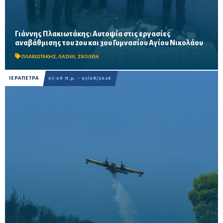
Γιάννης Πλακιωτάκης: Αυτοψία στις εργασίες
Οι παρεμβάσεις του προγράμματος «Μαριέττα Γιαννάκου»
αναβάθμισης του 2ου και 3ου Γυμνασίου Αγίου Νικολάου
αναμένεται να ολοκληρωθούν πριν από τη νέα σχολική χρονιά –
Προβλέπονται ανακαινίσεις αιθουσών, αύλειων και...
ΠΛΑΚΙΩΤΑΚΗΣ
,
ΛΑΣΙΘΙ
,
ΣΧΟΛΕΙΑ
ΙΕΡΑΠΕΤΡΑ
07:09 π.μ. - 07/08/2026