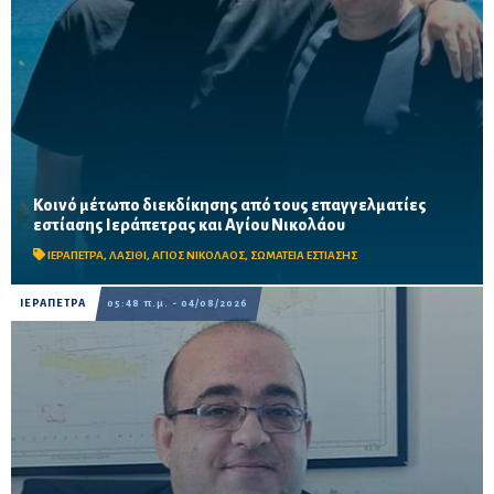
Κοινό μέτωπο διεκδίκησης από τους επαγγελματίες
Μιχελαράκης και Γιαπιτζάκης συζήτησαν για τους ελέγχους
εστίασης Ιεράπετρας και Αγίου Νικολάου
ηχορύπανσης, τις επιπτώσεις των έργων στον ΒΟΑΚ και την
οικονομική πίεση στον κλάδο – Στο επίκεντρο η επ...
ΙΕΡΑΠΕΤΡΑ
,
ΛΑΣΙΘΙ
,
ΑΓΙΟΣ ΝΙΚΟΛΑΟΣ
,
ΣΩΜΑΤΕΙΑ ΕΣΤΙΑΣΗΣ
ΙΕΡΑΠΕΤΡΑ
05:48 π.μ. - 04/08/2026