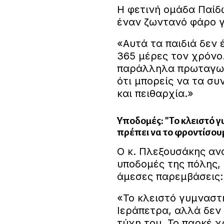
Η φετινή ομάδα Παίδω
έναν ζωντανό φάρο γ
«Αυτά τα παιδιά δεν έ
365 μέρες τον χρόνο.
παράλληλα πρωταγων
ότι μπορείς να τα συ
και πειθαρχία.»
Υποδομές: "Το κλειστό γυ
πρέπει να το φροντίσου
Ο κ. Πλεξουσάκης αν
υποδομές της πόλης,
άμεσες παρεμβάσεις:
«Το κλειστό γυμναστή
Ιεράπετρα, αλλά δεν
τύχη του. Το παρκέ χ