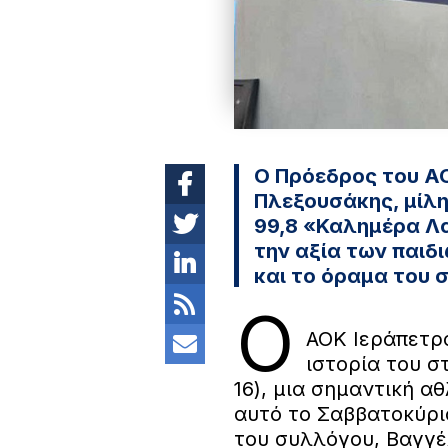
Ο Πρόεδρος του ΑΟ
Πλεξουσάκης, μίλη
99,8 «Καλημέρα Λα
την αξία των παιδ
και το όραμα του
Ο
ΑΟΚ Ιεράπετρ
ιστορία του σ
16), μια σημαντική α
αυτό το Σαββατοκύρι
του συλλόγου, Βαγγέ