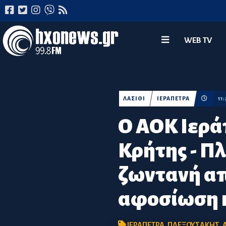
WEB TV
ΛΑΣΙΘΙ
ΙΕΡΑΠΕΤΡΑ
11
Ο ΑΟΚ Ιερά
Κρήτης - Πλ
ζωντανή από
αφοσίωση 
ΙΕΡΑΠΕΤΡΑ
,
ΠΛΕΞΟΥΣΑΚΗΣ
,