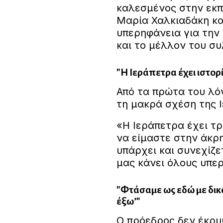
καλεσμένος στην εκπ
Μαρία Χαλκιαδάκη και
υπερηφάνεια για την 
και το μέλλον του σ
"Η Ιεράπετρα έχει ιστορ
Από τα πρώτα του λό
τη μακρά σχέση της 
«Η Ιεράπετρα έχει τ
να είμαστε στην άκρ
υπάρχει και συνεχίζε
μας κάνει όλους υπε
"Φτάσαμε ως εδώ με δικά
έξω’"
Ο πρόεδρος δεν έκρυ