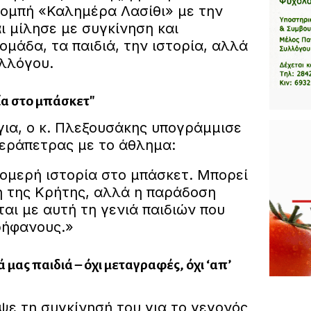
ομπή «Καλημέρα Λασίθι» με την
 μίλησε με συγκίνηση και
ομάδα, τα παιδιά, την ιστορία, αλλά
υλλόγου.
ία στο μπάσκετ"
για, ο κ. Πλεξουσάκης υπογράμμισε
Ιεράπετρας με το άθλημα:
ρομερή ιστορία στο μπάσκετ. Μπορεί
η της Κρήτης, αλλά η παράδοση
ται με αυτή τη γενιά παιδιών που
ρήφανους.»
 μας παιδιά – όχι μεταγραφές, όχι ‘απ’
ψε τη συγκίνησή του για το γεγονός