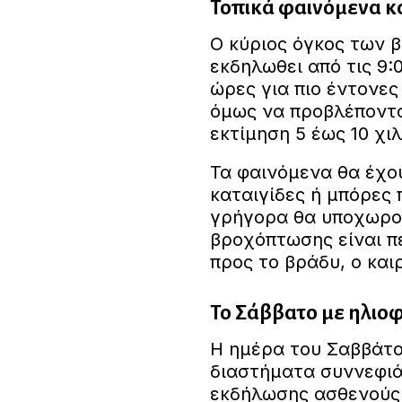
Τοπικά φαινόμενα κ
Ο κύριος όγκος των 
εκδηλωθει από τις 9:0
ώρες για πιο έντονες 
όμως να προβλέποντα
εκτίμηση 5 έως 10 χι
Τα φαινόμενα θα έχο
καταιγίδες ή μπόρες 
γρήγορα θα υποχωρού
βροχόπτωσης είναι π
προς το βράδυ, ο και
Το Σάββατο με ηλιοφ
Η ημέρα του Σαββάτο
διαστήματα συννεφιά
εκδήλωσης ασθενούς 