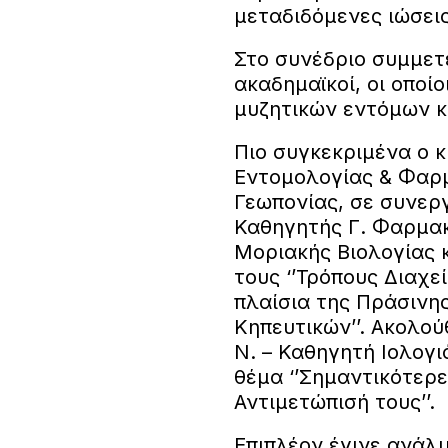
μεταδιδόμενες ιώσεις’
Στο συνέδριο συμμετ
ακαδημαϊκοί, οι οποίο
μυζητικών εντόμων κ
Πιο συγκεκριμένα ο κ
Εντομολογίας & Φαρ
Γεωπονίας, σε συνεργ
Καθηγητής Γ. Φαρμακο
Μοριακής Βιολογίας 
τους ‘’Τρόπους Διαχ
πλαίσια της Πράσινη
Κηπευτικών’’. Ακολο
Ν. – Καθηγητή Ιολογ
θέμα ‘’Σημαντικότερε
Αντιμετώπισή τους’’.
Επιπλέον έγινε ανάλ