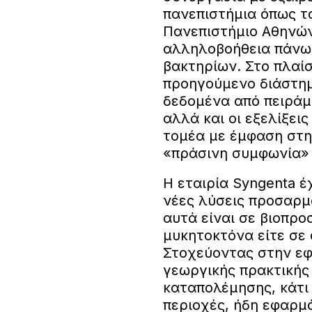
πανεπιστήμια όπως τ
Πανεπιστήμιο Αθηνών
αλληλοβοήθεια πάνω 
βακτηρίων. Στο πλαί
προηγούμενο διάστη
δεδομένα από πειράμ
αλλά και οι εξελίξει
τομέα με έμφαση στη
«πράσινη συμφωνία» 
Η εταιρία Syngenta έ
νέες λύσεις προσαρμ
αυτά είναι σε βιοπρο
μυκητοκτόνα είτε σε
Στοχεύοντας στην ε
γεωργικής πρακτικής
καταπολέμησης, κάτι
περιοχές, ήδη εφαρμό