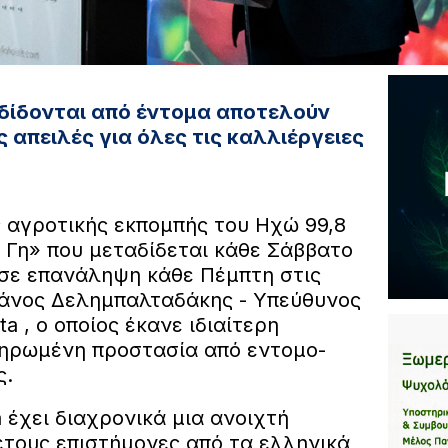
αδίδονται από έντομα αποτελούν
 απειλές για όλες τις καλλιέργειες
 αγροτικής εκπομπής του Ηχώ 99,8
η Γη» που μεταδίδεται κάθε Σάββατο
ι σε επανάληψη κάθε Πέμπτη στις
Μάνος Δελημπαλταδάκης - Υπεύθυνος
a , ο οποίος έκανε ιδιαίτερη
ηρωμένη προστασία από εντομο-
ς.
 έχει διαχρονικά μια ανοιχτή
ετους επιστήμονες από τα ελληνικά