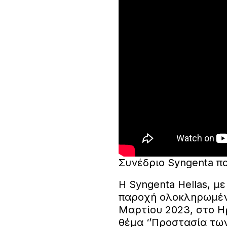
Συνέδριο Syngenta πο
Η Syngenta Hellas, 
παροχή ολοκληρωμέν
Μαρτίου 2023, στο Η
θέμα ‘’Προστασία τω