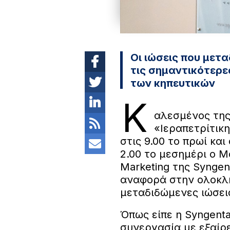
Οι ιώσεις που μετ
τις σημαντικότερες
των κηπευτικών
Κ
αλεσμένος της
«Ιεραπετρίτικ
στις 9.00 το πρωί κα
2.00 το μεσημέρι ο 
Marketing της Syngent
αναφορά στην ολοκλ
μεταδιδώμενες ιώσει
Όπως είπε η Syngenta
συνεργασία με εξαίρ