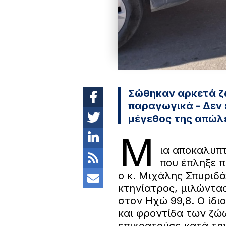
Σώθηκαν αρκετά ζ
παραγωγικά - Δεν 
μέγεθος της απώλ
Μ
ια αποκαλυπτ
που έπληξε π
ο κ. Μιχάλης Σπυριδά
κτηνίατρος, μιλώντα
στον Ηχώ 99,8. Ο ίδι
και φροντίδα των ζώ