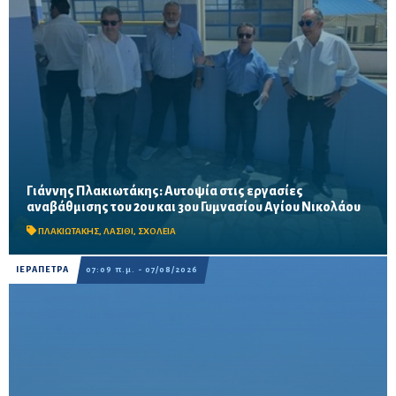
Γιάννης Πλακιωτάκης: Αυτοψία στις εργασίες
Οι παρεμβάσεις του προγράμματος «Μαριέττα Γιαννάκου»
αναβάθμισης του 2ου και 3ου Γυμνασίου Αγίου Νικολάου
αναμένεται να ολοκληρωθούν πριν από τη νέα σχολική χρονιά –
Προβλέπονται ανακαινίσεις αιθουσών, αύλειων και...
ΠΛΑΚΙΩΤΑΚΗΣ
,
ΛΑΣΙΘΙ
,
ΣΧΟΛΕΙΑ
ΙΕΡΑΠΕΤΡΑ
07:09 π.μ. - 07/08/2026