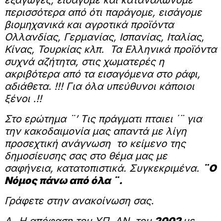
περισσότερα από ότι παράγομε, εισάγομε
βιομηχανικά και αγροτικά προϊόντα
Ολλανδίας, Γερμανίας, Ισπανίας, Ιταλίας,
Κίνας, Τουρκίας κλπ. Τα Ελληνικά προϊόντα
συχνά αζήτητα, στις χωματερές η
ακριβότερα από τα εισαγόμενα στο ράφι,
αδιάθετα. !!! Για όλα υπεύθυνοι κάποιοι
ξένοι .!!
Στο ερώτημα ¨’ Τις πράγματι πταιει ΄¨ για
την κακοδαιμονία μας απαντά με λίγη
προσεχτική ανάγνωση το κείμενο της
δημοσίευσης σας στο θέμα μας με
σαφήνεια, κατατοπιστικά. Συγκεκριμένα.
¨
O
Νόμος πάνω από όλα ¨.
Γράφετε στην ανακοίνωση σας.
Α- Η απόφαση του ΥΠ. ΑΝ. του
2002
με