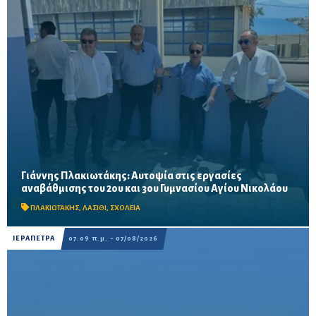
Γιάννης Πλακιωτάκης: Αυτοψία στις εργασίες
Οι παρεμβάσεις του προγράμματος «Μαριέττα Γιαννάκου»
αναβάθμισης του 2ου και 3ου Γυμνασίου Αγίου Νικολάου
αναμένεται να ολοκληρωθούν πριν από τη νέα σχολική χρονιά –
Προβλέπονται ανακαινίσεις αιθουσών, αύλειων και...
ΠΛΑΚΙΩΤΑΚΗΣ
,
ΛΑΣΙΘΙ
,
ΣΧΟΛΕΙΑ
ΙΕΡΑΠΕΤΡΑ
07:09 π.μ. - 07/08/2026