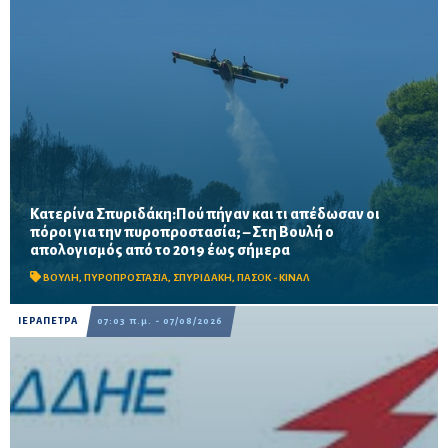
Κατερίνα Σπυριδάκη:Πού πήγαν και τι απέδωσαν οι
πόροι για την πυροπροστασία; – Στη Βουλή ο
Το ΠΑΣΟΚ ζητά πλήρη απολογισμό των χρηματοδοτήσεων από
απολογισμός από το 2019 έως σήμερα
το 2019, στοιχεία για τα προγράμματα «ΑΙΓΙΣ» και AntiNero,
καθώς και απαντήσεις για προσωπικό, οχήματα, ε...
ΒΟΥΛΗ
,
ΠΥΡΟΠΡΟΣΤΑΣΙΑ
,
ΣΠΥΡΙΔΑΚΗ
,
ΠΑΣΟΚ - ΚΙΝΑΛ
ΙΕΡΑΠΕΤΡΑ
07:03 π.μ. - 07/08/2026