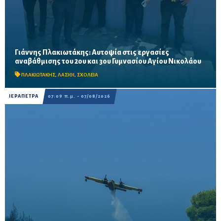
Γιάννης Πλακιωτάκης: Αυτοψία στις εργασίες
Οι παρεμβάσεις του προγράμματος «Μαριέττα Γιαννάκου»
αναβάθμισης του 2ου και 3ου Γυμνασίου Αγίου Νικολάου
αναμένεται να ολοκληρωθούν πριν από τη νέα σχολική χρονιά –
Προβλέπονται ανακαινίσεις αιθουσών, αύλειων και...
ΠΛΑΚΙΩΤΑΚΗΣ
,
ΛΑΣΙΘΙ
,
ΣΧΟΛΕΙΑ
ΙΕΡΑΠΕΤΡΑ
07:09 π.μ. - 07/08/2026