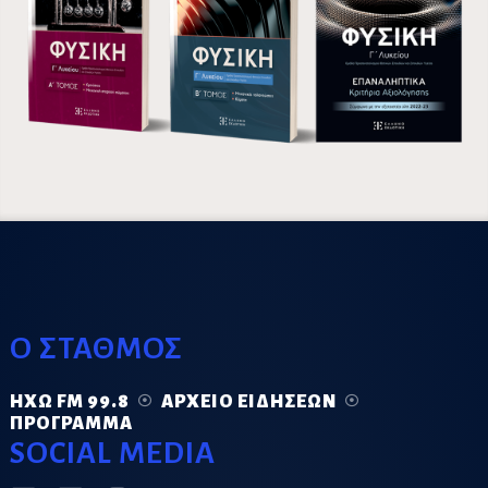
Ο ΣΤΑΘΜΟΣ
ΗΧΏ FM 99.8
ΑΡΧΕΊΟ ΕΙΔΉΣΕΩΝ
ΠΡΌΓΡΑΜΜΑ
SOCIAL MEDIA