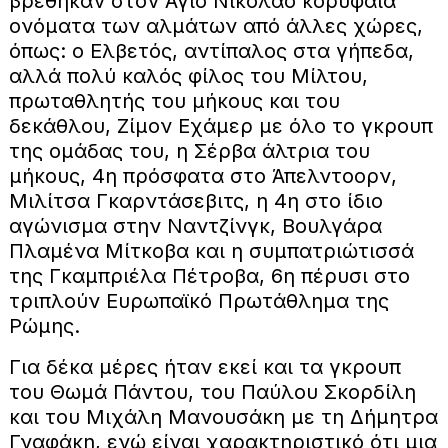
βρέθηκαν στον Άγιο Νικόλαο κορυφαία
ονόματα των αλμάτων από άλλες χώρες,
όπως: ο Ελβετός, αντίπαλος στα γήπεδα,
αλλά πολύ καλός φίλος του Μίλτου,
πρωταθλητής του μήκους και του
δεκάθλου, Ζίμον Εχάμερ με όλο το γκρουπ
της ομάδας του, η Σέρβα άλτρια του
μήκους, 4η πρόσφατα στο Άπελντοορν,
Μιλίτσα Γκαρντάσεβιτς, η 4η στο ίδιο
αγώνισμα στην Ναντζίνγκ, Βουλγάρα
Πλαμένα Μίτκοβα και η συμπατριώτισσά
της Γκαμπριέλα Πέτροβα, 6η πέρυσι στο
τριπλούν Ευρωπαϊκό Πρωτάθλημα της
Ρώμης.
Για δέκα μέρες ήταν εκεί και τα γκρουπ
του Θωμά Πάντου, του Παύλου Σκορδίλη
και του Μιχάλη Μανουσάκη με τη Δήμητρα
Γναφάκη, ενώ είναι χαρακτηριστικό ότι μια