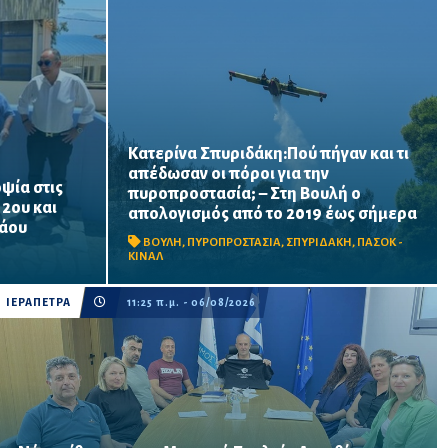
Κατερίνα Σπυριδάκη:Πού πήγαν και τι
απέδωσαν οι πόροι για την
ψία στις
πυροπροστασία; – Στη Βουλή ο
ατος
Το ΠΑΣΟΚ ζητά πλήρη απολογισμό των
 2ου και
απολογισμός από το 2019 έως σήμερα
ται να
χρηματοδοτήσεων από το 2019, στοιχεία
λάου
α σχολική
για τα προγράμματα «ΑΙΓΙΣ» και AntiNero,
ΒΟΥΛΗ
,
ΠΥΡΟΠΡΟΣΤΑΣΙΑ
,
ΣΠΥΡΙΔΑΚΗ
,
ΠΑΣΟΚ -
νίσεις
καθώς και απαντήσεις για προσωπικό,
ΚΙΝΑΛ
οχήματα, ε...
ΙΕΡΑΠΕΤΡΑ
11:25 π.μ. - 06/08/2026