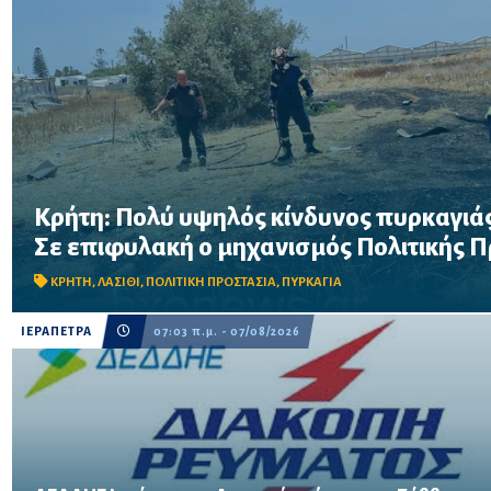
Κρήτη: Πολύ υψηλός κίνδυνος πυρκαγιάς
Σε επιφυλακή ο μηχανισμός Πολιτικής Προστασίας λόγω πολύ 
Σε επιφυλακή ο μηχανισμός Πολιτικής 
στην Κρήτη το Σάββατο 8 Αυγούστου – Απαγορεύονται η χρήση 
δασικές περιοχές, μεταξύ των οποίω...
ΚΡΗΤΗ
,
ΛΑΣΙΘΙ
,
ΠΟΛΙΤΙΚΗ ΠΡΟΣΤΑΣΙΑ
,
ΠΥΡΚΑΓΙΑ
ΙΕΡΑΠΕΤΡΑ
07:03 π.μ. - 07/08/2026