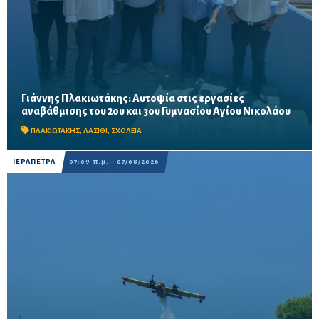
Γιάννης Πλακιωτάκης: Αυτοψία στις εργασίες
Οι παρεμβάσεις του προγράμματος «Μαριέττα Γιαννάκου»
αναβάθμισης του 2ου και 3ου Γυμνασίου Αγίου Νικολάου
αναμένεται να ολοκληρωθούν πριν από τη νέα σχολική χρονιά –
Προβλέπονται ανακαινίσεις αιθουσών, αύλειων και...
ΠΛΑΚΙΩΤΑΚΗΣ
,
ΛΑΣΙΘΙ
,
ΣΧΟΛΕΙΑ
ΙΕΡΑΠΕΤΡΑ
07:09 π.μ. - 07/08/2026