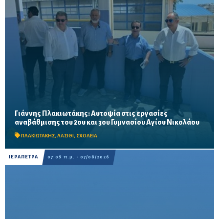
Γιάννης Πλακιωτάκης: Αυτοψία στις εργασίες
Οι παρεμβάσεις του προγράμματος «Μαριέττα Γιαννάκου»
αναβάθμισης του 2ου και 3ου Γυμνασίου Αγίου Νικολάου
αναμένεται να ολοκληρωθούν πριν από τη νέα σχολική χρονιά –
Προβλέπονται ανακαινίσεις αιθουσών, αύλειων και...
ΠΛΑΚΙΩΤΑΚΗΣ
,
ΛΑΣΙΘΙ
,
ΣΧΟΛΕΙΑ
ΙΕΡΑΠΕΤΡΑ
07:09 π.μ. - 07/08/2026