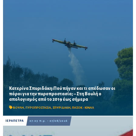
Κατερίνα Σπυριδάκη:Πού πήγαν και τι απέδωσαν οι
πόροι για την πυροπροστασία; – Στη Βουλή ο
Το ΠΑΣΟΚ ζητά πλήρη απολογισμό των χρηματοδοτήσεων από
απολογισμός από το 2019 έως σήμερα
το 2019, στοιχεία για τα προγράμματα «ΑΙΓΙΣ» και AntiNero,
καθώς και απαντήσεις για προσωπικό, οχήματα, ε...
ΒΟΥΛΗ
,
ΠΥΡΟΠΡΟΣΤΑΣΙΑ
,
ΣΠΥΡΙΔΑΚΗ
,
ΠΑΣΟΚ - ΚΙΝΑΛ
ΙΕΡΑΠΕΤΡΑ
07:03 π.μ. - 07/08/2026