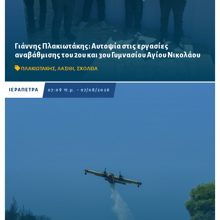
Γιάννης Πλακιωτάκης: Αυτοψία στις εργασίες
Οι παρεμβάσεις του προγράμματος «Μαριέττα Γιαννάκου»
αναβάθμισης του 2ου και 3ου Γυμνασίου Αγίου Νικολάου
αναμένεται να ολοκληρωθούν πριν από τη νέα σχολική χρονιά –
Προβλέπονται ανακαινίσεις αιθουσών, αύλειων και...
ΠΛΑΚΙΩΤΑΚΗΣ
,
ΛΑΣΙΘΙ
,
ΣΧΟΛΕΙΑ
ΙΕΡΑΠΕΤΡΑ
07:09 π.μ. - 07/08/2026