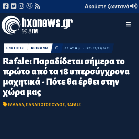
Ακούστε ζωντανά
ΕΝΟΤΗΤΕΣ
ΚΟΙΝΩΝΙΑ
09:07 π.μ. - Τετ, 21/51/2021
Rafale: Παραδίδεται σήμερα το
πρώτο από τα 18 υπερσύγχρονα
μαχητικά - Πότε θα έρθει στην
χώρα μας
ΕΛΛΑΔΑ
,
ΠΑΝΑΓΙΩΤΟΠΟΥΛΟΣ
,
RAFALE