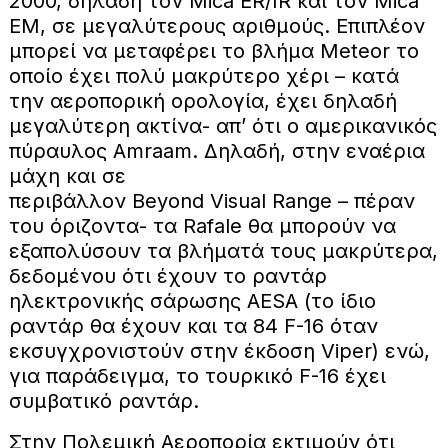
2000, δηλαδή τον Mica ER/IR και τον Mica
EM, σε μεγαλύτερους αριθμούς. Επιπλέον
μπορεί να μεταφέρει το βλήμα Meteor το
οποίο έχει πολύ μακρύτερο χέρι – κατά
την αεροπορική ορολογία, έχει δηλαδή
μεγαλύτερη ακτίνα- απ’ ότι ο αμερικανικός
πύραυλος Amraam. Δηλαδή, στην εναέρια
μάχη και σε
περιβάλλον Beyond Visual Range – πέραν
του όριζοντα- τα Rafale θα μπορούν να
εξαπολύσουν τα βλήματά τους μακρύτερα,
δεδομένου ότι έχουν το ραντάρ
ηλεκτρονικής σάρωσης AESA (το ίδιο
ραντάρ θα έχουν και τα 84 F-16 όταν
εκσυγχρονιστούν στην έκδοση Viper) ενώ,
για παράδειγμα, το τουρκικό F-16 έχει
συμβατικό ραντάρ.
Στην Πολεμική Αεροπορία εκτιμούν ότι