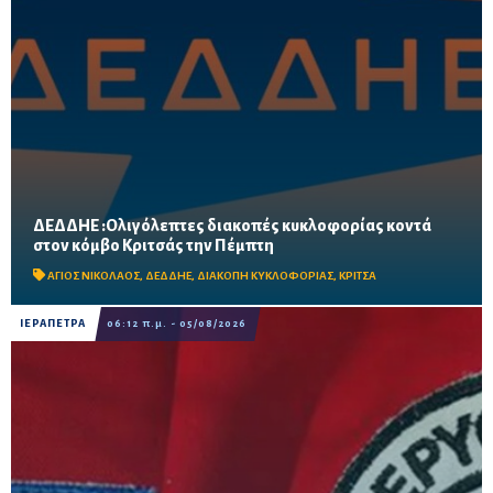
ΔΕΔΔΗΕ :Ολιγόλεπτες διακοπές κυκλοφορίας κοντά
Τρεις πεντάλεπτες διακοπές θα πραγματοποιηθούν στις 10:00
στον κόμβο Κριτσάς την Πέμπτη
το πρωί, στη θέση Λιμνί κοντά στην Αμμουδάρα και στη σήραγγα
της Νέας Εθνικής Οδού, λόγω εργασιών για ...
ΑΓΙΟΣ ΝΙΚΟΛΑΟΣ
,
ΔΕΔΔΗΕ
,
ΔΙΑΚΟΠΗ ΚΥΚΛΟΦΟΡΙΑΣ
,
ΚΡΙΤΣΑ
ΙΕΡΑΠΕΤΡΑ
06:12 π.μ. - 05/08/2026