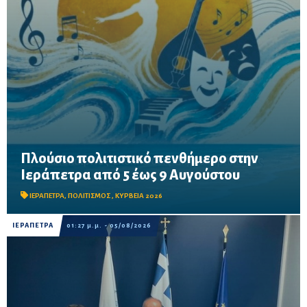
Πλούσιο πολιτιστικό πενθήμερο στην
Θέατρο, συναυλίες, παιδικές παραστάσεις, κρητικά γλέντια και
Ιεράπετρα από 5 έως 9 Αυγούστου
δημιουργικές δράσεις στην πόλη και τις κοινότητες, στο πλαίσιο
των «Κυρβείων 2026».
ΙΕΡΑΠΕΤΡΑ
,
ΠΟΛΙΤΙΣΜΟΣ
,
ΚΥΡΒΕΙΑ 2026
ΙΕΡΑΠΕΤΡΑ
01:27 μ.μ. - 05/08/2026