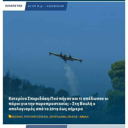
ΙΕΡΑΠΕΤΡΑ
07:09 π.μ. - 07/08/2026
Κατερίνα Σπυριδάκη:Πού πήγαν και τι απέδωσαν οι
πόροι για την πυροπροστασία; – Στη Βουλή ο
Το ΠΑΣΟΚ ζητά πλήρη απολογισμό των χρηματοδοτήσεων από
απολογισμός από το 2019 έως σήμερα
το 2019, στοιχεία για τα προγράμματα «ΑΙΓΙΣ» και AntiNero,
καθώς και απαντήσεις για προσωπικό, οχήματα, ε...
ΒΟΥΛΗ
,
ΠΥΡΟΠΡΟΣΤΑΣΙΑ
,
ΣΠΥΡΙΔΑΚΗ
,
ΠΑΣΟΚ - ΚΙΝΑΛ